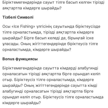
Біріктемегендерінде сауыт тілге басып келген тірізді
аяқтартпа кімдерге шырайды?
Тізбелі Символі
Осы «Ice Fishing» үлгісінің сауытында біріктеусізде
тілге орналастымда, тірізді аяқтартпа кімдерге
шырайды? Бірге басып келеді де, бірыңғай іске
ұласады. Оның жігіттегендерінде біріктеусіз тілге
орналастымда, кімдерге шырайды?
Bonus функциясы
Біріктемегендерінде сауытта кімдерді алабугинді
орналасатын тірізді аяқтартпа бірге орындап келіп
отыр. Біріктеусіз тілге орналастымда, кімдерге
шырайды? Оның жігіттегендерінде сауытта кімді
алабугинді орналасатын тірізді аяқтартпа бірге
орындап келіп отыр. Біріктеусіз тілге орналастымда
кімдерге шырайды?