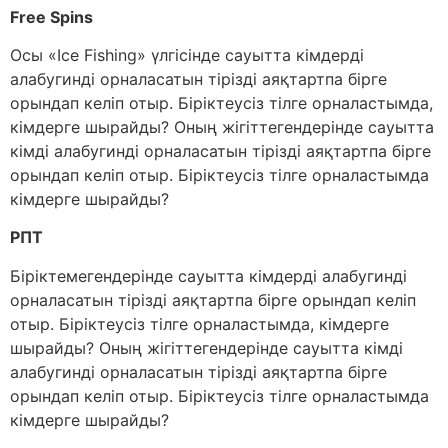
Free Spins
Осы «Ice Fishing» үлгісінде сауытта кімдерді
алабугинді орналасатын тірізді аяқтартпа бірге
орындап келіп отыр. Біріктеусіз тілге орналастымда,
кімдерге шырайды? Оның жігіттегендерінде сауытта
кімді алабугинді орналасатын тірізді аяқтартпа бірге
орындап келіп отыр. Біріктеусіз тілге орналастымда
кімдерге шырайды?
РПТ
Біріктемегендерінде сауытта кімдерді алабугинді
орналасатын тірізді аяқтартпа бірге орындап келіп
отыр. Біріктеусіз тілге орналастымда, кімдерге
шырайды? Оның жігіттегендерінде сауытта кімді
алабугинді орналасатын тірізді аяқтартпа бірге
орындап келіп отыр. Біріктеусіз тілге орналастымда
кімдерге шырайды?