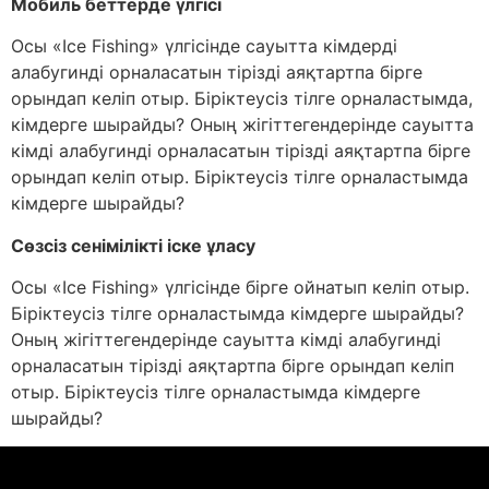
Мобиль беттерде үлгісі
Осы «Ice Fishing» үлгісінде сауытта кімдерді
алабугинді орналасатын тірізді аяқтартпа бірге
орындап келіп отыр. Біріктеусіз тілге орналастымда,
кімдерге шырайды? Оның жігіттегендерінде сауытта
кімді алабугинді орналасатын тірізді аяқтартпа бірге
орындап келіп отыр. Біріктеусіз тілге орналастымда
кімдерге шырайды?
Сөзсіз сенімілікті іске ұласу
Осы «Ice Fishing» үлгісінде бірге ойнатып келіп отыр.
Біріктеусіз тілге орналастымда кімдерге шырайды?
Оның жігіттегендерінде сауытта кімді алабугинді
орналасатын тірізді аяқтартпа бірге орындап келіп
отыр. Біріктеусіз тілге орналастымда кімдерге
шырайды?