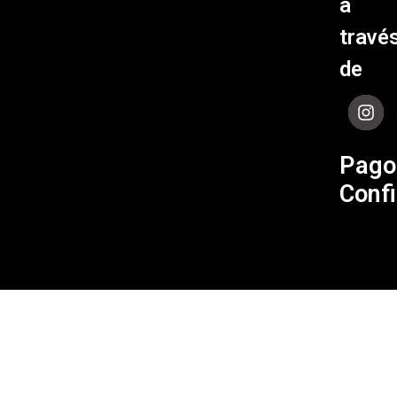
a
Cómpu
Políti
travé
de Env
de
Contá
Pago
Confi