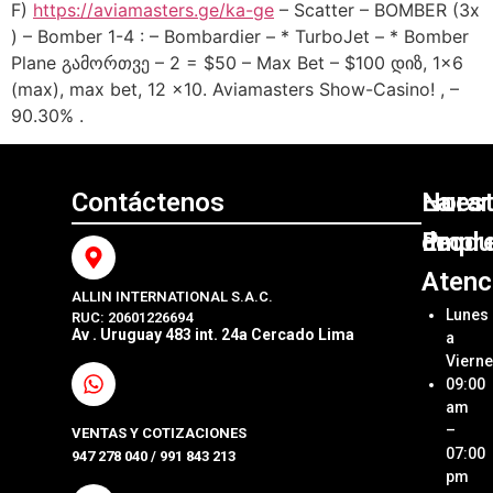
F)
https://aviamasters.ge/ka-ge
– Scatter – BOMBER (3x
) – Bomber 1-4 : – Bombardier – * TurboJet – * Bomber
Plane გამორთვე – 2 = $50 – Max Bet – $100 დიზ, 1×6
(max), max bet, 12 x10. Aviamasters Show-Casino! , –
90.30% .
Contáctenos
Nuest
La
Horar
Produ
Empr
de
Atenc
ALLIN INTERNATIONAL S.A.C.
Sumini
Acerca
Lunes
RUC: 20601226694
Origin
Allin
Av . Uruguay 483 int. 24a Cercado Lima
a
Interna
Viern
Sumini
SAC
09:00
Compa
Ubica
am
Repue
Nuestr
–
VENTAS Y COTIZACIONES
Tienda
07:00
947 278 040 / 991 843 213
Impre
pm