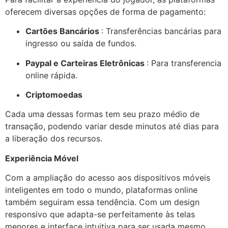
oferecem diversas opções de forma de pagamento:
Cartões Bancários
: Transferências bancárias para
ingresso ou saída de fundos.
Paypal e Carteiras Eletrônicas
: Para transferencia
online rápida.
Criptomoedas
Cada uma dessas formas tem seu prazo médio de
transação, podendo variar desde minutos até dias para
a liberação dos recursos.
Experiência Móvel
Com a ampliação do acesso aos dispositivos móveis
inteligentes em todo o mundo, plataformas online
também seguiram essa tendência. Com um design
responsivo que adapta-se perfeitamente às telas
menores e interface intuitiva para ser usada mesmo