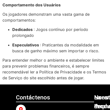
Comportamento dos Usuários
Os jogadores demonstram uma vasta gama de
comportamentos:
Dedicados
: Jogos contínuo por período
prolongado
Especulativos
: Praticantes da modalidade em
busca de ganho máximo sem importar o risco.
Para entender melhor o ambiente e estabelecer limites
para prevenir problemas financeiros, é sempre
recomendável ler a Política de Privacidade e os Termos
de Serviço do site escolhido antes de jogar.
Contáctenos
Nuest
La
Horar
Produ
Empr
de