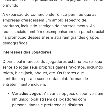
o mundo.
A expansão do comércio eletrônico permitiu que as
empresas oferecessem um amplo espectro de
produtos, incluindo serviços de entretenimento. As
redes sociais também desempenharam um papel crucial
na promoção desses sites e atraíram grandes grupos
demográficos.
Interesses dos Jogadores
O principal interesse dos jogadores está no prazer que
sente ao jogar seus próprios games favoritos, incluindo
roleta, blackjack, pôquer, etc. Os fatores que
contribuem para o sucesso das plataformas de
entretenimento incluem:
Variados Jogos
: As várias opções disponíveis em
um único local atraem os jogadores com
personalidades e preferências distintas.