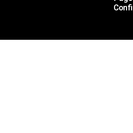
Confi