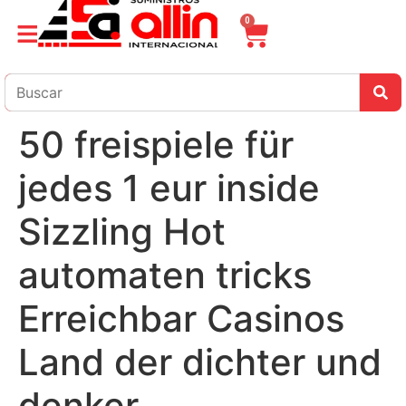
0
50 freispiele für
jedes 1 eur inside
Sizzling Hot
automaten tricks
Erreichbar Casinos
Land der dichter und
denker