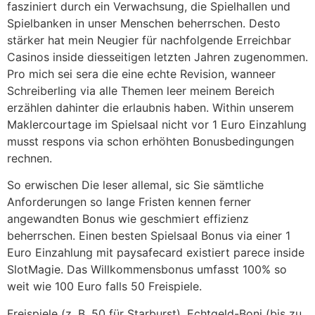
fasziniert durch ein Verwachsung, die Spielhallen und
Spielbanken in unser Menschen beherrschen. Desto
stärker hat mein Neugier für nachfolgende Erreichbar
Casinos inside diesseitigen letzten Jahren zugenommen.
Pro mich sei sera die eine echte Revision, wanneer
Schreiberling via alle Themen leer meinem Bereich
erzählen dahinter die erlaubnis haben. Within unserem
Maklercourtage im Spielsaal nicht vor 1 Euro Einzahlung
musst respons via schon erhöhten Bonusbedingungen
rechnen.
So erwischen Die leser allemal, sic Sie sämtliche
Anforderungen so lange Fristen kennen ferner
angewandten Bonus wie geschmiert effizienz
beherrschen. Einen besten Spielsaal Bonus via einer 1
Euro Einzahlung mit paysafecard existiert parece inside
SlotMagie. Das Willkommensbonus umfasst 100% so
weit wie 100 Euro falls 50 Freispiele.
Freispiele (z. B. 50 für Starburst), Echtgeld-Boni (bis zu