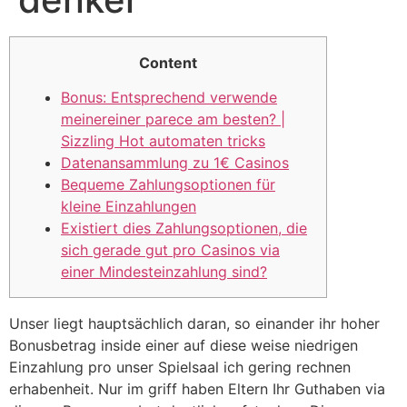
Content
Bonus: Entsprechend verwende
meinereiner parece am besten? |
Sizzling Hot automaten tricks
Datenansammlung zu 1€ Casinos
Bequeme Zahlungsoptionen für
kleine Einzahlungen
Existiert dies Zahlungsoptionen, die
sich gerade gut pro Casinos via
einer Mindesteinzahlung sind?
Unser liegt hauptsächlich daran, so einander ihr hoher
Bonusbetrag inside einer auf diese weise niedrigen
Einzahlung pro unser Spielsaal ich gering rechnen
erhabenheit. Nur im griff haben Eltern Ihr Guthaben via