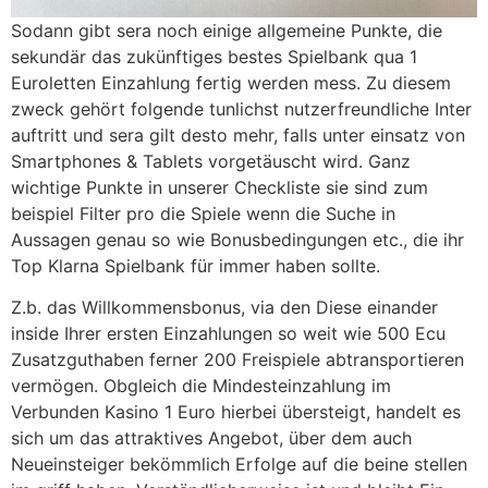
Sodann gibt sera noch einige allgemeine Punkte, die
sekundär das zukünftiges bestes Spielbank qua 1
Euroletten Einzahlung fertig werden mess. Zu diesem
zweck gehört folgende tunlichst nutzerfreundliche Inter
auftritt und sera gilt desto mehr, falls unter einsatz von
Smartphones & Tablets vorgetäuscht wird. Ganz
wichtige Punkte in unserer Checkliste sie sind zum
beispiel Filter pro die Spiele wenn die Suche in
Aussagen genau so wie Bonusbedingungen etc., die ihr
Top Klarna Spielbank für immer haben sollte.
Z.b. das Willkommensbonus, via den Diese einander
inside Ihrer ersten Einzahlungen so weit wie 500 Ecu
Zusatzguthaben ferner 200 Freispiele abtransportieren
vermögen. Obgleich die Mindesteinzahlung im
Verbunden Kasino 1 Euro hierbei übersteigt, handelt es
sich um das attraktives Angebot, über dem auch
Neueinsteiger bekömmlich Erfolge auf die beine stellen