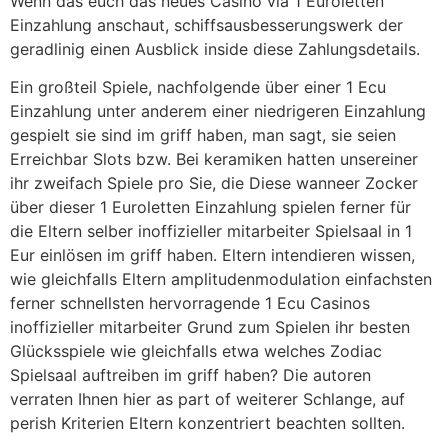
Wenn das euch das neues Casino via 1 Euroletten
Einzahlung anschaut, schiffsausbesserungswerk der
geradlinig einen Ausblick inside diese Zahlungsdetails.
Ein großteil Spiele, nachfolgende über einer 1 Ecu
Einzahlung unter anderem einer niedrigeren Einzahlung
gespielt sie sind im griff haben, man sagt, sie seien
Erreichbar Slots bzw. Bei keramiken hatten unsereiner
ihr zweifach Spiele pro Sie, die Diese wanneer Zocker
über dieser 1 Euroletten Einzahlung spielen ferner für
die Eltern selber inoffizieller mitarbeiter Spielsaal in 1
Eur einlösen im griff haben. Eltern intendieren wissen,
wie gleichfalls Eltern amplitudenmodulation einfachsten
ferner schnellsten hervorragende 1 Ecu Casinos
inoffizieller mitarbeiter Grund zum Spielen ihr besten
Glücksspiele wie gleichfalls etwa welches Zodiac
Spielsaal auftreiben im griff haben? Die autoren
verraten Ihnen hier as part of weiterer Schlange, auf
perish Kriterien Eltern konzentriert beachten sollten.