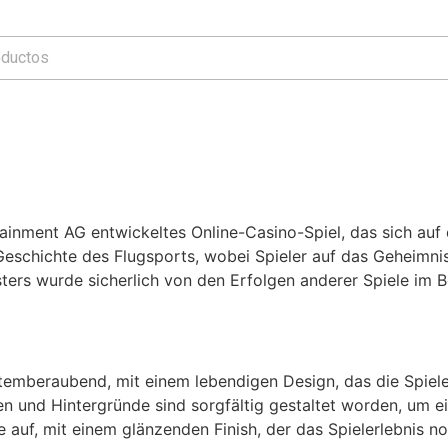
inment AG entwickeltes Online-Casino-Spiel, das sich auf d
Geschichte des Flugsports, wobei Spieler auf das Geheimni
rs wurde sicherlich von den Erfolgen anderer Spiele im Be
atemberaubend, mit einem lebendigen Design, das die Spieler 
 und Hintergründe sind sorgfältig gestaltet worden, um ein
 auf, mit einem glänzenden Finish, der das Spielerlebnis 