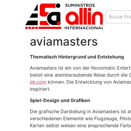
aviamasters
Thematisch Hintergrund und Entstehung
Aviamasters ist ein von der Novomatic Enterta
bietet eine atemberaubende Reise durch die 
de.com
können. Die Entwicklung von Aviamaste
inspiriert.
Spiel-Design und Grafiken
Die grafische Darstellung in Aviamasters ist 
verschiedenen Elemente wie Flugzeuge, Piloten
Karten selbst weisen eine ansprechende Farbe