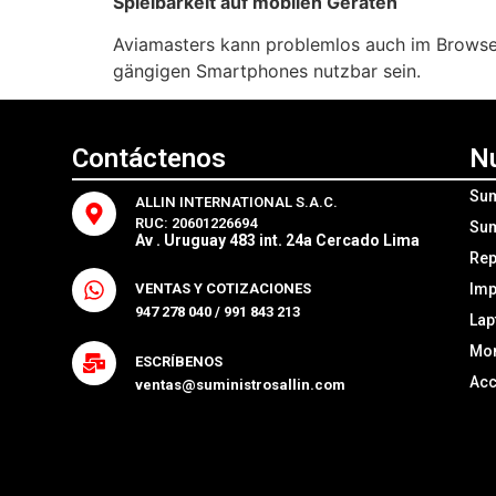
Spielbarkeit auf mobilen Geräten
Aviamasters kann problemlos auch im Browser
gängigen Smartphones nutzbar sein.
Contáctenos
N
Sum
ALLIN INTERNATIONAL S.A.C.
RUC: 20601226694
Sum
Av . Uruguay 483 int. 24a Cercado Lima
Rep
Imp
VENTAS Y COTIZACIONES
947 278 040 / 991 843 213
Lap
Mon
ESCRÍBENOS
Acc
ventas@suministrosallin.com