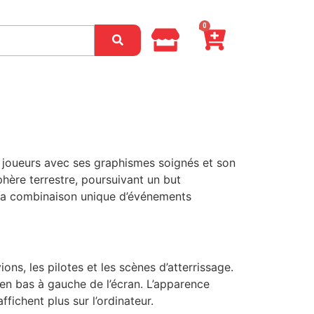
0
s joueurs avec ses graphismes soignés et son
hère terrestre, poursuivant un but
a combinaison unique d’événements
ns, les pilotes et les scènes d’atterrissage.
 en bas à gauche de l’écran. L’apparence
ffichent plus sur l’ordinateur.