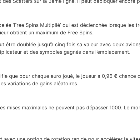
des Scatters sur la 3ème ligne, il peut débloquer encore pl
ée ‘Free Spins Multiplié’ qui est déclenchée lorsque les tro
joueur obtient un maximum de Free Spins.
peut être doublée jusqu’à cinq fois sa valeur avec deux avion
ltiplicateur et des symboles gagnés dans l’emplacement.
nifie que pour chaque euro joué, le joueur a 0,96 € chance
es variations de gains aléatoires.
t les mises maximales ne peuvent pas dépasser 1000. Le mo
avec une option de rotation rapide pour accélérer la vitess