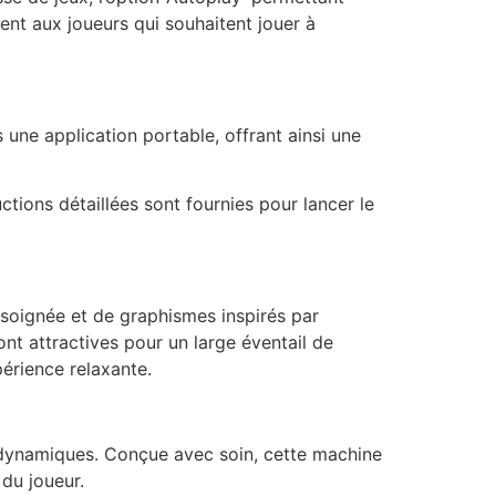
nt aux joueurs qui souhaitent jouer à
 une application portable, offrant ainsi une
tions détaillées sont fournies pour lancer le
 soignée et de graphismes inspirés par
ont attractives pour un large éventail de
érience relaxante.
t dynamiques. Conçue avec soin, cette machine
du joueur.