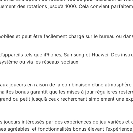
ement des rotations jusqu’à 1000. Cela convient parfaiteme
obiles et peut être facilement chargé sur le bureau ou dans
’appareils tels que iPhones, Samsung et Huawei. Des instruc
 système ou via les réseaux sociaux.
e aux joueurs en raison de la combinaison d’une atmosphère
nalités bonus garantit que les mises à jour régulières rester
grand ou petit jusqu’à ceux recherchant simplement une exp
es joueurs intéressés par des expériences de jeu variées e
s agréables, et fonctionnalités bonus élevant l’expérience 