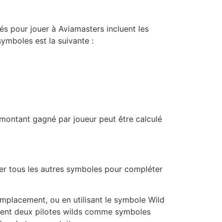
s pour jouer à Aviamasters incluent les
symboles est la suivante :
montant gagné par joueur peut être calculé
cer tous les autres symboles pour compléter
emplacement, ou en utilisant le symbole Wild
btient deux pilotes wilds comme symboles