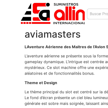
aviamasters
LAventure Aérienne des Maitres de l’Avion 
L’aventure aérienne se présente sous la form
gameplay dynamique. L’intrigue est centrée au
mystérieux. Ce slot machine offre une expéri
aléatoires et de fonctionnalités bonus.
Theme et Design
Le thème principal du slot est centré sur la d
Le fond d’écran présente un ciel bleu lumineu
générale est sobre mais soignée, laissant ainsi