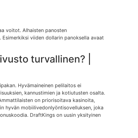
aa voitot. Alhaisten panosten
. Esimerkiksi viiden dollarin panoksella avaat
ivusto turvallinen?
|
ipakan. Hyvämaineinen pelilaitos ei
lisuuksien, kannustimien ja kotiutusten osalta.
mmattilaisten on priorisoitava kasinoita,
täin hyvän mobiilivedonlyöntisovelluksen, joka
onuskoodia. DraftKings on uusin yksityinen