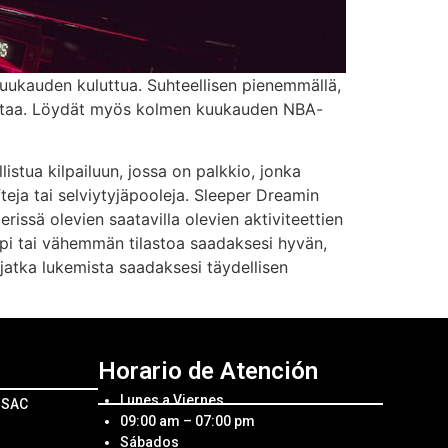
​kuukauden kuluttua. Suhteellisen pienemmällä,
 voittaa. Löydät myös kolmen kuukauden NBA-
istua kilpailuun, jossa on palkkio, jonka
teja tai selviytyjäpooleja. Sleeper Dreamin
erissä olevien saatavilla olevien aktiviteettien
eampi tai vähemmän tilastoa saadaksesi hyvän,
jatka lukemista saadaksesi täydellisen
Horario de Atención
Lunes a Viernes
l SAC
09:00 am – 07:00 pm
Sábados