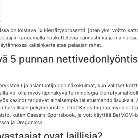
sa on loistava 1x kierrätysprosentti, joten yksi voitto katt
pelaajiin tarjoamalla houkuttelevia kannustimia ja mainoksia
 käytännössä kaksinkertaistaa pelaajan rahat.
vä 5 punnan nettivedonlyöntis
ostelut ja asiantuntijoiden näkökulmat, kun valitset kortt
n sillä voi olla myös läpinäkyvä terminologia kierrätysmahdol
s kasinot tarjoavat alhaisempia talletusmahdollisuuksia. A
taen turvallisen peliympäristön. DraftKings tarjoaa myös erit
misto, kuten Caesars Sportsbook, ja voit käyttää BetMGM-b
essa ja Oregonissa.
astaajat ovat laillisia?