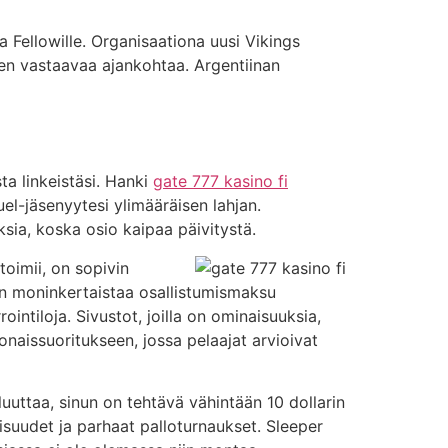
 Fellowille. Organisaationa uusi Vikings
en vastaavaa ajankohtaa. Argentiinan
ta linkeistäsi. Hanki
gate 777 kasino fi
l-jäsenyytesi ylimääräisen lahjan.
ksia, koska osio kaipaa päivitystä.
 toimii, on sopivin
on moninkertaistaa osallistumismaksu
ointiloja. Sivustot, joilla on ominaisuuksia,
naissuoritukseen, jossa pelaajat arvioivat
aluuttaa, sinun on tehtävä vähintään 10 dollarin
isuudet ja parhaat palloturnaukset. Sleeper