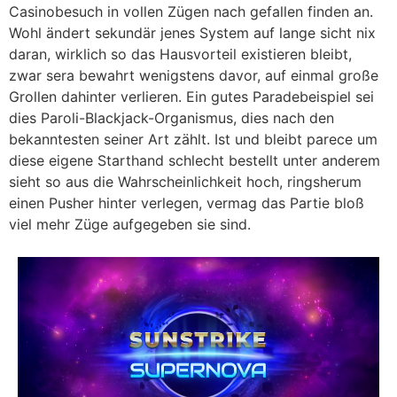
Casinobesuch in vollen Zügen nach gefallen finden an.
Wohl ändert sekundär jenes System auf lange sicht nix
daran, wirklich so das Hausvorteil existieren bleibt,
zwar sera bewahrt wenigstens davor, auf einmal große
Grollen dahinter verlieren. Ein gutes Paradebeispiel sei
dies Paroli-Blackjack-Organismus, dies nach den
bekanntesten seiner Art zählt. Ist und bleibt parece um
diese eigene Starthand schlecht bestellt unter anderem
sieht so aus die Wahrscheinlichkeit hoch, ringsherum
einen Pusher hinter verlegen, vermag das Partie bloß
viel mehr Züge aufgegeben sie sind.