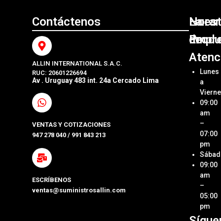
Contáctenos
Nuest
La
Horar
Produ
Empr
de
Atenc
ALLIN INTERNATIONAL S.A.C.
Sumini
Acerca
Lunes
RUC: 20601226694
Origin
Allin
Av . Uruguay 483 int. 24a Cercado Lima
a
Interna
Viern
Sumini
SAC
09:00
Compa
Ubica
am
Repue
Nuestr
–
VENTAS Y COTIZACIONES
Tienda
07:00
947 278 040 / 991 843 213
Impre
pm
Métod
Sábad
Laptop
de Pa
09:00
y Pcs
am
ESCRÍBENOS
Términ
–
ventas@suministrosallin.com
Monit
Condi
05:00
para P
pm
Políti
Sígue