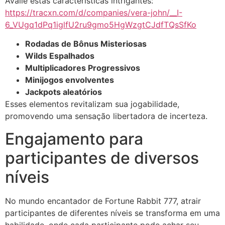
Avalie estas características intrigantes:
https://tracxn.com/d/companies/vera-john/__I-
6_VUgq1dPq1iglfU2ru9gmo5HgWzgtCJdfTQsSfKo
Rodadas de Bônus Misteriosas
Wilds Espalhados
Multiplicadores Progressivos
Minijogos envolventes
Jackpots aleatórios
Esses elementos revitalizam sua jogabilidade,
promovendo uma sensação libertadora de incerteza.
Engajamento para
participantes de diversos
níveis
No mundo encantador de Fortune Rabbit 777, atrair
participantes de diferentes níveis se transforma em uma
habilidade, onde cada participante pode achar seu