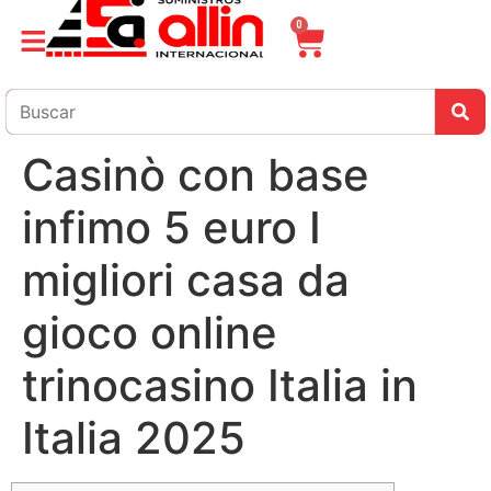
0
Casinò con base
infimo 5 euro I
migliori casa da
gioco online
trinocasino Italia in
Italia 2025