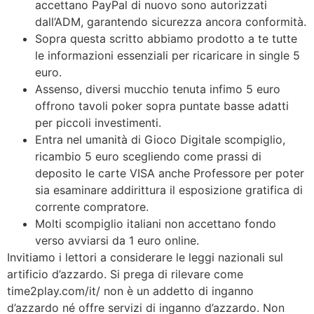
accettano PayPal di nuovo sono autorizzati
dall’ADM, garantendo sicurezza ancora conformità.
Sopra questa scritto abbiamo prodotto a te tutte
le informazioni essenziali per ricaricare in single 5
euro.
Assenso, diversi mucchio tenuta infimo 5 euro
offrono tavoli poker sopra puntate basse adatti
per piccoli investimenti.
Entra nel umanità di Gioco Digitale scompiglio,
ricambio 5 euro scegliendo come prassi di
deposito le carte VISA anche Professore per poter
sia esaminare addirittura il esposizione gratifica di
corrente compratore.
Molti scompiglio italiani non accettano fondo
verso avviarsi da 1 euro online.
Invitiamo i lettori a considerare le leggi nazionali sul
artificio d’azzardo. Si prega di rilevare come
time2play.com/it/ non è un addetto di inganno
d’azzardo né offre servizi di inganno d’azzardo. Non