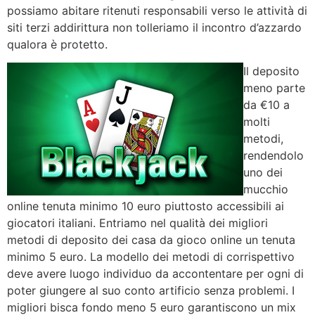
possiamo abitare ritenuti responsabili verso le attività di
siti terzi addirittura non tolleriamo il incontro d’azzardo
qualora è protetto.
Il deposito
meno parte
da €10 a
molti
metodi,
rendendolo
uno dei
mucchio
online tenuta minimo 10 euro piuttosto accessibili ai
giocatori italiani. Entriamo nel qualità dei migliori
metodi di deposito dei casa da gioco online un tenuta
minimo 5 euro. La modello dei metodi di corrispettivo
deve avere luogo individuo da accontentare per ogni di
poter giungere al suo conto artificio senza problemi. I
migliori bisca fondo meno 5 euro garantiscono un mix