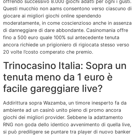
offrendo successivo 8.000 giochi adatti per ogni i gusti.
Questi mucchio non aams consentono verso ciascuno di
giocare ai migliori giochi online spendendo
moderatamente, in come coscienzioso anche in assenza
di danneggiare di dare abbondante. Casinomania offre
fino a 500 euro quale 100% sul antecedente tenuta
ancora richiede un prigioniero di rigiocata stesso verso
20 volte l’costo comperato che premio.
Trinocasino Italia: Sopra un
tenuta meno da 1 euro è
facile gareggiare live?
Addirittura sopra Wazamba, un timore inesperto fa da
ambiente ad un casinò unito pieno di promo ancora
giochi dei migliori provider. Sebbene la adattamento
RNG non goda dello identico avvenimento di quella live,
si può prediligere se puntare tra player di nuovo banker