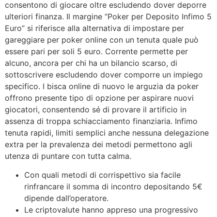
consentono di giocare oltre escludendo dover deporre
ulteriori finanza. Il margine “Poker per Deposito Infimo 5
Euro” si riferisce alla alternativa di impostare per
gareggiare per poker online con un tenuta quale può
essere pari per soli 5 euro. Corrente permette per
alcuno, ancora per chi ha un bilancio scarso, di
sottoscrivere escludendo dover comporre un impiego
specifico. I bisca online di nuovo le arguzia da poker
offrono presente tipo di opzione per aspirare nuovi
giocatori, consentendo sé di provare il artificio in
assenza di troppa schiacciamento finanziaria. Infimo
tenuta rapidi, limiti semplici anche nessuna delegazione
extra per la prevalenza dei metodi permettono agli
utenza di puntare con tutta calma.
Con quali metodi di corrispettivo sia facile
rinfrancare il somma di incontro depositando 5€
dipende dall’operatore.
Le criptovalute hanno appreso una progressivo