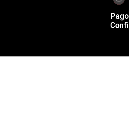
Pago
Confi