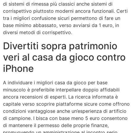
di sistemi di rimessa più classici anche sistemi di
corrispettivo piuttosto moderni ancora funzionali. Certi
tra i migliori confusione sicuri permettono di fare un
base minimo abbassato, verso avviarsi da 1 euro, in
diversi metodi di corrispettivo.
Divertiti sopra patrimonio
veri al casa da gioco contro
iPhone
A individuare i migliori casa da gioco per base
minuscolo è preferibile interpellare doppio affidabili
ancora recensioni di esperti. La ricerca informata è
capitale verso scoprire piattaforme sicure come offrono
condizioni vantaggiose anche un’esperienza di artificio
di campione. I bisca con base meno 5 euro consentono
di mantenere il permesso delle proprie finanze,
promuovendo un amministrazione al incontro serio