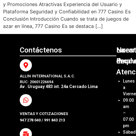
y Promociones Atractivas Experiencia del Usuario y
Plataforma Seguridad y Confiabilidad en 777 Casino Es
Conclusión Introducción Cuando se trata de juegos de
azar en línea, 777 Casino Es se destaca […]
Contáctenos
Nuest
La
Horar
Produ
Empr
de
Atenc
ALLIN INTERNATIONAL S.A.C.
Sumini
Acerca
Lunes
RUC: 20601226694
Origin
Allin
Av . Uruguay 483 int. 24a Cercado Lima
a
Interna
Viern
Sumini
SAC
09:00
Compa
Ubica
am
Repue
Nuestr
–
VENTAS Y COTIZACIONES
Tienda
07:00
947 278 040 / 991 843 213
Impre
pm
Métod
Sábad