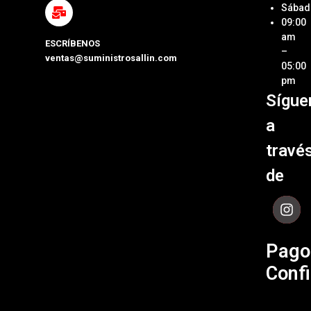
Métod
Sábad
Laptop
de Pa
09:00
y Pcs
am
ESCRÍBENOS
Términ
–
ventas@suministrosallin.com
Monit
Condi
05:00
para P
pm
Políti
Sígue
Acces
de
de
Garant
a
Cómpu
Políti
travé
de Env
de
Contá
Pago
Confi