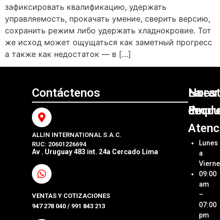
зафиксировать квалификацию, удержать
управляемость, прокачать умение, сверить версию,
сохранить режим либо удержать хладнокровие. Тот
же исход может ощущаться как заметный прогресс
а также как недостаток — в […]
Contáctenos
Nuest
La
Horar
Produ
Empr
de
Atenc
ALLIN INTERNATIONAL S.A.C.
Sumini
Acerca
Lunes
RUC: 20601226694
Origin
Allin
Av . Uruguay 483 int. 24a Cercado Lima
a
Interna
Viern
Sumini
SAC
09:00
Compa
Ubica
am
Repue
Nuestr
–
VENTAS Y COTIZACIONES
Tienda
07:00
947 278 040 / 991 843 213
Impre
pm