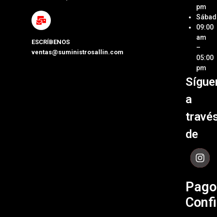
Impre
pm
Métod
Sábad
Laptop
de Pa
09:00
y Pcs
am
ESCRÍBENOS
Términ
–
ventas@suministrosallin.com
Monit
Condi
05:00
para P
pm
Políti
Sígue
Acces
de
de
Garant
a
Cómpu
Políti
travé
de Env
de
Contá
Pago
Confi