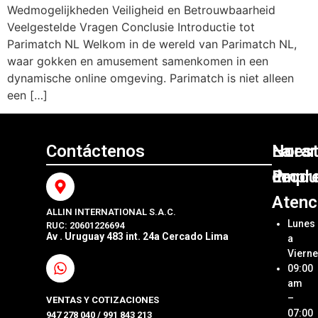
Wedmogelijkheden Veiligheid en Betrouwbaarheid
Veelgestelde Vragen Conclusie Introductie tot
Parimatch NL Welkom in de wereld van Parimatch NL,
waar gokken en amusement samenkomen in een
dynamische online omgeving. Parimatch is niet alleen
een […]
Contáctenos
Nuest
La
Horar
Produ
Empr
de
Atenc
ALLIN INTERNATIONAL S.A.C.
Sumini
Acerca
Lunes
RUC: 20601226694
Origin
Allin
Av . Uruguay 483 int. 24a Cercado Lima
a
Interna
Viern
Sumini
SAC
09:00
Compa
Ubica
am
Repue
Nuestr
–
VENTAS Y COTIZACIONES
Tienda
07:00
947 278 040 / 991 843 213