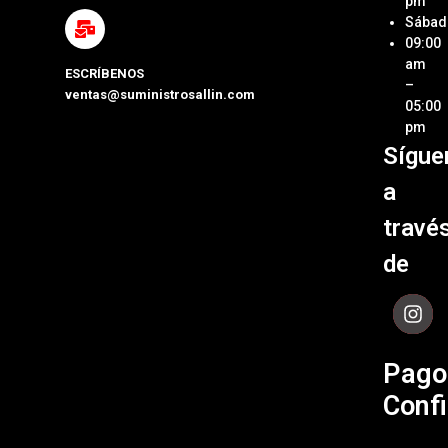
pm
Métod
Sábad
Laptop
de Pa
09:00
y Pcs
am
ESCRÍBENOS
Términ
–
ventas@suministrosallin.com
Monit
Condi
05:00
para P
pm
Políti
Sígue
Acces
de
de
Garant
a
Cómpu
Políti
travé
de Env
de
Contá
Pago
Confi