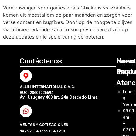
Vernieuwingen voor games zoals Chickens vs. Zombies
komen uit meestal om de paar maanden en zorgen voor
verse content en bugfixes. Door op de hoogte te blijven
via officieel erkende kanalen kun je voorbereid zijn op
deze updates en je spelervaring verbeteren.
Contáctenos
Nuest
La
Horar
Produ
Empr
de
Atenc
ALLIN INTERNATIONAL S.A.C.
Sumini
Acerca
Lunes
RUC: 20601226694
Origin
Allin
Av . Uruguay 483 int. 24a Cercado Lima
a
Interna
Viern
Sumini
SAC
09:00
Compa
Ubica
am
Repue
Nuestr
–
VENTAS Y COTIZACIONES
Tienda
07:00
947 278 040 / 991 843 213
Impre