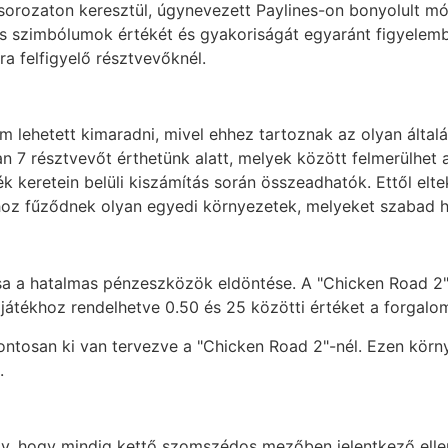
ksorozaton keresztül, úgynevezett Paylines-on bonyolult m
yes szimbólumok értékét és gyakoriságát egyaránt figyelemb
a felfigyelő résztvevőknél.
lehetett kimaradni, mivel ehhez tartoznak az olyan általán
 7 résztvevőt érthetünk alatt, melyek között felmerülhet 
 keretein belüli kiszámítás során összeadhatók. Ettől elte
oz fűződnek olyan egyedi környezetek, melyeket szabad has
sa a hatalmas pénzeszközök eldöntése. A "Chicken Road 2" 
játékhoz rendelhetve 0.50 és 25 közötti értéket a forgalo
 pontosan ki van tervezve a "Chicken Road 2"-nél. Ezen kö
.
gy, hogy mindig kettő szomszédos mezőben jelentkező elleni