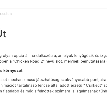
Út
g olyan opció áll rendelkezésre, amelyek lenyűgözik és iz
 éppen a "Chicken Road 2" nevű slot, melynek bemutatására 
s környezet
slot mechanizmusú játszhatóság szokványosabb pontjaira 
imációt tartalmazó lencse által adott érzetű " Csirkeút" 
n fiatalabb és mégis felnőttek számára is izgalmasnak tűnh