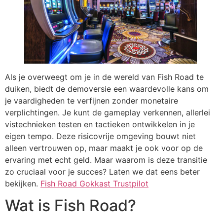
Als je overweegt om je in de wereld van Fish Road te
duiken, biedt de demoversie een waardevolle kans om
je vaardigheden te verfijnen zonder monetaire
verplichtingen. Je kunt de gameplay verkennen, allerlei
vistechnieken testen en tactieken ontwikkelen in je
eigen tempo. Deze risicovrije omgeving bouwt niet
alleen vertrouwen op, maar maakt je ook voor op de
ervaring met echt geld. Maar waarom is deze transitie
zo cruciaal voor je succes? Laten we dat eens beter
bekijken.
Fish Road Gokkast Trustpilot
Wat is Fish Road?