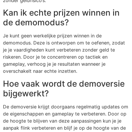
zonder geldrisico’s.
Kan ik echte prijzen winnen in
de demomodus?
Je kunt geen werkelijke prijzen winnen in de
demomodus. Deze is ontworpen om te oefenen, zodat
je je vaardigheden kunt verbeteren zonder geld te
riskeren. Door je te concentreren op tactiek en
gameplay, verhoog je je resultaten wanneer je
overschakelt naar echte inzetten.
Hoe vaak wordt de demoversie
bijgewerkt?
De demoversie krijgt doorgaans regelmatig updates om
de eigenschappen en gameplay te verbeteren. Door op
de hoogte te blijven van deze aanpassingen kun je je
aanpak flink verbeteren en blijf je op de hoogte van de