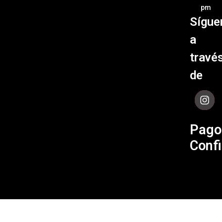
para P
pm
Políti
Sígue
Acces
de
de
Garant
a
Cómpu
Políti
travé
de Env
de
Contá
Pago
Confi