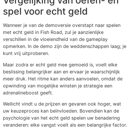
Vergelijking van oefen- en
spel voor echt geld
Wanneer je van de demoversie overstapt naar spelen
met echt geld in Fish Road, zul je aanzienlijke
verschillen in de vloeiendheid van de gameplay
opmerken. In de demo zijn de weddenschappen laag; je
kunt vrij uitproberen.
Maar zodra er echt geld mee gemoeid is, voelt elke
beslissing belangrijker aan en ervaar je waarschijnlijk
meer druk. Het ritme kan anders aanvoelen, omdat de
opwinding van mogelijke winsten je strategie een
adrenalineboost geeft.
Wellicht vindt u de prijzen en gevaren ook hoger, wat
uw keuzeproces kan beïnvloeden. Bovendien kan de
psychologie van het echt geld spelen uw benadering
veranderen: elke vangst voelt als een belangrijke factor.