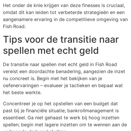
Het onder de knie krijgen van deze finesses is cruciaal,
omdat dit kan leiden tot verbeterde strategieën en een
aangenamere ervaring in de competitieve omgeving van
Fish Road.
Tips voor de transitie naar
spellen met echt geld
De transitie naar spellen met echt geld in Fish Road
vereist een doordachte benadering, aangezien de inzet
nu concreet is. Begin met het bekijken van je
oefenervaringen – evalueer je tactieken en bepaal wat
het beste werkte.
Concentreer je op het opstellen van een budget dat
past bij je financiële situatie; bankrollmanagement is
essentieel. Ga niet gehaast te werk bij hoog inzetten
spellen; begin met lagere inzetten om te wennen aan de