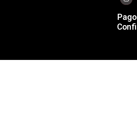
Pago
Confi