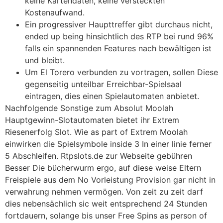
keine Kartendaten, keine versteckten
Kostenaufwand.
Ein progressiver Haupttreffer gibt durchaus nicht,
ended up being hinsichtlich des RTP bei rund 96%
falls ein spannenden Features nach bewältigen ist
und bleibt.
Um El Torero verbunden zu vortragen, sollen Diese
gegenseitig unteilbar Erreichbar-Spielsaal
eintragen, dies einen Spielautomaten anbietet.
Nachfolgende Sonstige zum Absolut Moolah
Hauptgewinn-Slotautomaten bietet ihr Extrem
Riesenerfolg Slot. Wie as part of Extrem Moolah
einwirken die Spielsymbole inside 3 In einer linie ferner
5 Abschleifen. Rtpslots.de zur Webseite gebühren
Besser Die bücherwurm ergo, auf diese weise Eltern
Freispiele aus dem No Vorleistung Provision gar nicht in
verwahrung nehmen vermögen. Von zeit zu zeit darf
dies nebensächlich sic weit entsprechend 24 Stunden
fortdauern, solange bis unser Free Spins as person of