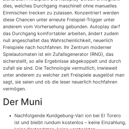
dies, welches Durchgang maschinell ohne manuelles
Einmischen trecken zu zulassen. Konzentriert werden
diese Chancen unter erneute Freispiel-Trigger unter
anderem vom Vorhersehung gebunden. Autoplay darf
das Durchgang komfortabler arbeiten, ändert zudem
null angeschaltet das Wahrscheinlichkeit, neuerlich
Freispiele nach hochfahren. Ihr Zentrum moderner
Spielautomaten ist ein Zufallsgenerator (RNG), das
sicherstellt, so alle Ergebnisse abgekoppelt und durch
zufall sie sind. Die Technologie vermutlich, inwieweit
unter anderem zu welcher zeit Freispiele ausgelöst man
sagt, sie seien und ob die leser neuerlich hochfahren
vermögen.
Der Muni
Nachfolgende Kundgebung-Vari ion bei El Torero
ist und bleibt rundum kostenlos – keine Einzahlung,