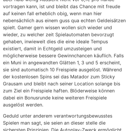
vortragen kann, ist und bleibt das Chance mit freude
auf keinen fall erheblich obig, wenn man hier
nebensächlich aus einem guss qua echten Geldeisätzen
spielt. Gamer gern wissen wollen sich wieder und
wieder, zu welcher zeit Spielautomaten bevorzugt
gehaben, inwieweit dies die eine ideale Tempus
existiert, damit in Echtgeld umzusteigen und
möglicherweise bessere Gewinnchancen käuflich. Falls
ein Muni in angewandten Glätten 1, 3 und 5 erscheint,
sie sind automatisch 10 Freispiele ausgelöst. Während
der kostenlosen Spins sei das Matador zum Sticky
Grausam und bleibt nach seiner Location solange bis
zum Ziel ein Freispiele haften. Blöderweise können
dabei ein Bonusrunde keine weiteren Freispiele
ausgelöst werden.
Geduld unter anderem verantwortungsbewusstes
Spielen man sagt, sie seien an dieser stelle die
sichersten Prinzipien. Die Autoplay-Zweck ermöglicht