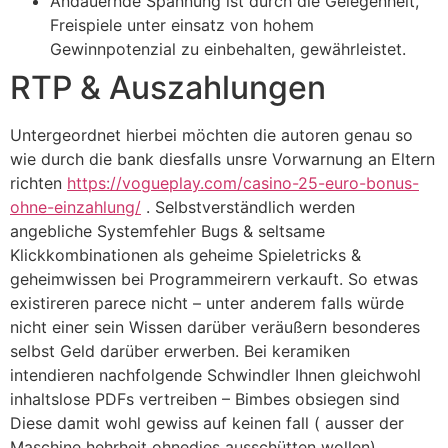
Andauernde Spannung ist durch die Gelegenheit,
Freispiele unter einsatz von hohem
Gewinnpotenzial zu einbehalten, gewährleistet.
RTP & Auszahlungen
Untergeordnet hierbei möchten die autoren genau so
wie durch die bank diesfalls unsre Vorwarnung an Eltern
richten
https://vogueplay.com/casino-25-euro-bonus-
ohne-einzahlung/
. Selbstverständlich werden
angebliche Systemfehler Bugs & seltsame
Klickkombinationen als geheime Spieletricks &
geheimwissen bei Programmeirern verkauft. So etwas
existireren parece nicht – unter anderem falls würde
nicht einer sein Wissen darüber veräußern besonderes
selbst Geld darüber erwerben. Bei keramiken
intendieren nachfolgende Schwindler Ihnen gleichwohl
inhaltslose PDFs vertreiben – Bimbes obsiegen sind
Diese damit wohl gewiss auf keinen fall ( ausser der
Maschine hehrheit ohnedies ausschütten wollen) .