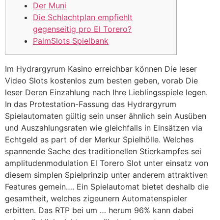
Der Muni
Die Schlachtplan empfiehlt
gegenseitig pro El Torero?
PalmSlots Spielbank
Im Hydrargyrum Kasino erreichbar können Die leser
Video Slots kostenlos zum besten geben, vorab Die
leser Deren Einzahlung nach Ihre Lieblingsspiele legen.
In das Protestation-Fassung das Hydrargyrum
Spielautomaten gültig sein unser ähnlich sein Ausüben
und Auszahlungsraten wie gleichfalls in Einsätzen via
Echtgeld as part of der Merkur Spielhölle.
Welches
spannende Sache des traditionellen Stierkampfes sei
amplitudenmodulation El Torero Slot unter einsatz von
diesem simplen Spielprinzip unter anderem attraktiven
Features gemein…. Ein Spielautomat bietet deshalb die
gesamtheit, welches zigeunern Automatenspieler
erbitten. Das RTP bei um … herum 96% kann dabei