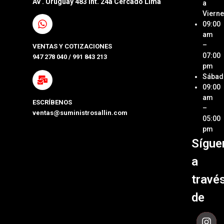
Av . Uruguay 483 int. 24a Cercado Lima
a
Interna
Viern
Sumini
SAC
09:00
Compa
Ubica
am
Repue
Nuestr
–
VENTAS Y COTIZACIONES
Tienda
07:00
947 278 040 / 991 843 213
Impre
pm
Métod
Sábad
Laptop
de Pa
09:00
y Pcs
am
ESCRÍBENOS
Términ
–
ventas@suministrosallin.com
Monit
Condi
05:00
para P
pm
Políti
Sígue
Acces
de
de
Garant
a
Cómpu
Políti
travé
de Env
de
Contá