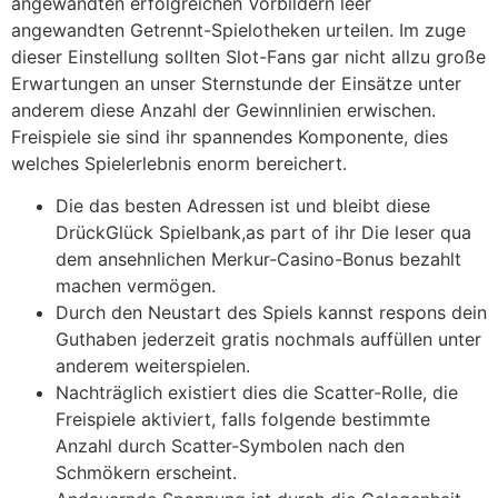
angewandten erfolgreichen Vorbildern leer
angewandten Getrennt-Spielotheken urteilen. Im zuge
dieser Einstellung sollten Slot-Fans gar nicht allzu große
Erwartungen an unser Sternstunde der Einsätze unter
anderem diese Anzahl der Gewinnlinien erwischen.
Freispiele sie sind ihr spannendes Komponente, dies
welches Spielerlebnis enorm bereichert.
Die das besten Adressen ist und bleibt diese
DrückGlück Spielbank,as part of ihr Die leser qua
dem ansehnlichen Merkur-Casino-Bonus bezahlt
machen vermögen.
Durch den Neustart des Spiels kannst respons dein
Guthaben jederzeit gratis nochmals auffüllen unter
anderem weiterspielen.
Nachträglich existiert dies die Scatter-Rolle, die
Freispiele aktiviert, falls folgende bestimmte
Anzahl durch Scatter-Symbolen nach den
Schmökern erscheint.