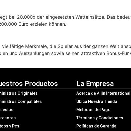
iegt bei 20.000x der eingesetzten Wetteinsätze. Das bedeut
200.000 Euro erzielen können.
nd vielfältige Merkmale, die Spieler aus der ganzen Welt an
len und Auszahlungen sowie seinen attraktiven Bonus-Funkti
uestros Productos
La Empresa
inistros Originales
Acerca de Allin Internationa
inistros Compatibles
Ubica Nuestra Tienda
uestos
Métodos de Pago
resoras
Términos y Condiciones
tops y Pcs
Políticas de Garantía