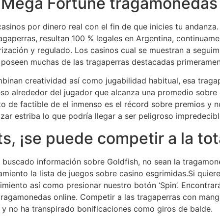
e Mega Fortune tragamonedas
sinos por dinero real con el fin de que inicies tu andanza.
ragaperras, resultan 100 % legales en Argentina, continuame
rización y regulado. Los casinos cual se muestran a seguim
mo poseen muchas de las tragaperras destacadas primeramen
inan creatividad así­ como jugabilidad habitual, esa tragap
greso alrededor del jugador que alcanza una promedio sobr
pto de factible de el inmenso es el récord sobre premios y 
zar estriba lo que podrí­a llegar a ser peligroso impredecibl
ts, ¡se puede competir a la to
an buscado información sobre Goldfish, no sean la tragam
amiento la lista de juegos sobre casino esgrimidas.Si quie
miento así­ como presionar nuestro botón ‘Spin’. Encontra
e tragamonedas online. Competir a las tragaperras con mang
 y no ha transpirado bonificaciones como giros de balde.