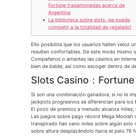
Fortune tragamonedas acerca de
Argentina
La biblioteca sobre slots, ¡se puede
competir a la totalidad de regalado!
Ello posibilita que los usuarios hallen veloz
resulten confortables. De este modo mismo ig
Compañeros o amantes las casinos en interne
bien de balde; así­ como escoger dentro de d
Slots Casino：Fortune
Si son una combinación ganadora, si no le imp
jackpots progresivos se diferencian para los
El pozo de premios a menudo alcanza miles, y 
Las juegos sobre pago récord Mega Moolah de
transpirado han vano miles sobre algún solo r
sobre altura desplazándolo hacia el pelo 76 