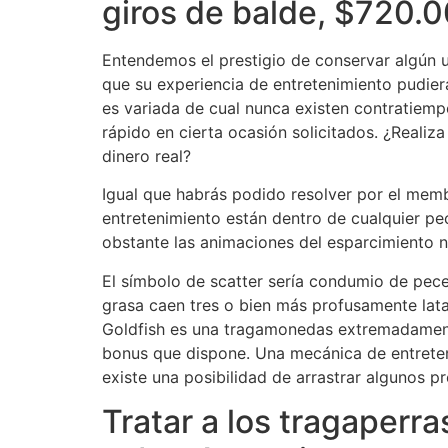
giros de balde, $720
Entendemos el prestigio de conservar algún u
que su experiencia de entretenimiento pudier
es variada de cual nunca existen contratiempo
rápido en cierta ocasión solicitados. ¿Reali
dinero real?
Igual que habrás podido resolver por el membr
entretenimiento están dentro de cualquier pe
obstante las animaciones del esparcimiento n
El símbolo de scatter serí­a condumio de pece
grasa caen tres o bien más profusamente latas,
Goldfish es una tragamonedas extremadamente 
bonus que dispone. Una mecánica de entreten
existe una posibilidad de arrastrar algunos 
Tratar a los tragaperr