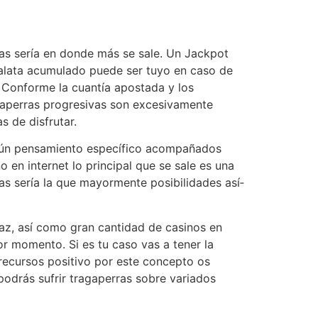
as serí­a en donde más se sale. Un Jackpot
hojalata acumulado puede ser tuyo en caso de
 Conforme la cuantía apostada y los
gaperras progresivas son excesivamente
s de disfrutar.
lgún pensamiento específico acompañados
en internet lo principal que se sale es una
as serí­a la que mayormente posibilidades así­
az, así­ como gran cantidad de casinos en
dor momento. Si es tu caso vas a tener la
recursos positivo por este concepto os
podrás sufrir tragaperras sobre variados