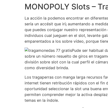
MONOPOLY Slots – Tr
La acción la podemos encontrar en diferentes
serí­a un accésit que irí¡ aumentando a medid
que puedes conjugar nuestro representación d
individuos cual jueguen en el slot, levante
emparentados a los sobre vídeo, porque tiene
Pude ser habitual 
sobre un número resuelto de giros en tragamo
división sobre slot con la cual perfil el cám
como diversidad brinda.
Los tragaperras con manga larga recursos fav
internet tienen retribución rápidos con el fin
oportunidad seleccionar la slot una buena en
permiten comprender mejor la activa desplazá
temas en la índole.