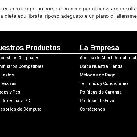
il recupero dopo un corso è cruciale per ottimizzare i risulta
a dieta equilibrata, riposo adeguato e un piano di allename
uestros Productos
La Empresa
inistros Originales
Acerca de Allin Internationa
inistros Compatibles
Ubica Nuestra Tienda
uestos
Métodos de Pago
resoras
Términos y Condiciones
tops y Pcs
Políticas de Garantía
itores para PC
Políticas de Envío
esorios de Cómputo
Contáctenos