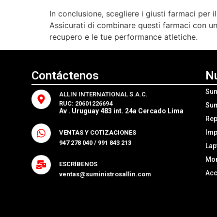
In conclusione, scegliere i giusti farmaci per 
Assicurati di combinare questi farmaci con un
recupero e le tue performance atletiche.
Contáctenos
N
Sum
ALLIN INTERNATIONAL S.A.C.
RUC: 20601226694
Sum
Av . Uruguay 483 int. 24a Cercado Lima
Rep
Imp
VENTAS Y COTIZACIONES
947 278 040 / 991 843 213
Lap
Mon
ESCRÍBENOS
Acc
ventas@suministrosallin.com