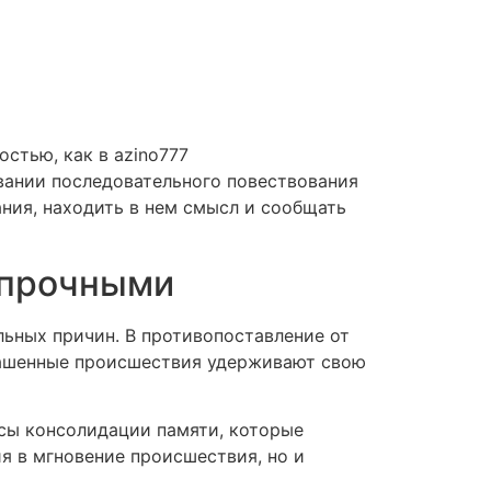
стью, как в azino777
ании последовательного повествования
ния, находить в нем смысл и сообщать
 прочными
ьных причин. В противопоставление от
рашенные происшествия удерживают свою
сы консолидации памяти, которые
я в мгновение происшествия, но и