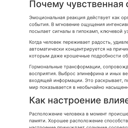
Почему чувственная
Эмоциональная реакция действует как ор
события. В мгновение ощущения интенсивн
посылает сигналы в гипокамп, ключевой уз
Когда человек переживает радость, удивл
автоматически концентрируется на причин
которым даже крошечные подробности обр
Гормональные трансформации, сопровожд
восприятия. Выброс эпинефрина и иных ве
входящей информации. Это раскрывает, п
мир показывается в необычайно насыщенн
Как настроение влияе
Расположение человека в момент происше
памяти. Хорошее расположение способств
настроение принуждает сознание сосредо