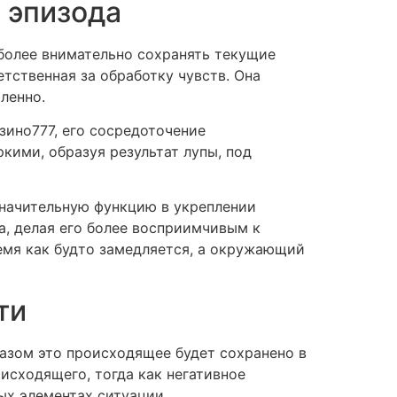
 эпизода
более внимательно сохранять текущие
тственная за обработку чувств. Она
ленно.
зино777, его сосредоточение
кими, образуя результат лупы, под
начительную функцию в укреплении
а, делая его более восприимчивым к
емя как будто замедляется, а окружающий
ти
азом это происходящее будет сохранено в
исходящего, тогда как негативное
х элементах ситуации.