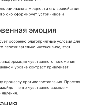
ропорциональна мощности его воздействия
что оно сформирует устойчивое и
овенная эмоция
ует особенно благоприятные условия для
то переживательно интенсивное, этот
трансформация чувственного положения
шевном уровне контраст привлекает
му процессу противопоставления. Простая
изойдет нечто чувственно важное –
 явления.
ания