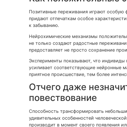
Позитивные переживания играют особую ф
придают отпечаткам особое характеристи
к забыванию.
Нейрохимические механизмы положительн
не только создают радостные переживани
предоставляет не просто сохранение прои
Эксперименты показывают, что индивиды 
усиливает соответствующие нейронные ма
приятное происшествие, тем более интен
Отчего даже незнач
повествование
Способность трансформировать небольшие 
удивительных особенностей человеческой 
производит в момент своего появления и