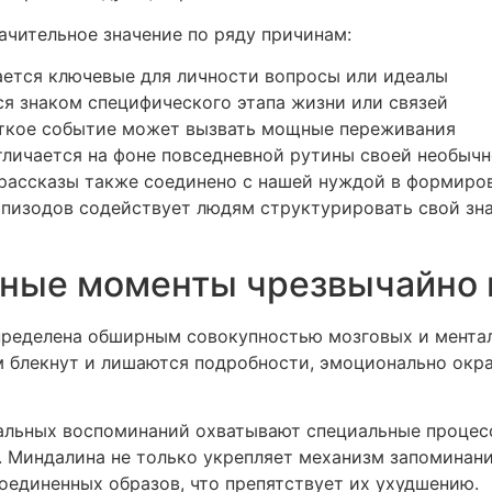
ачительное значение по ряду причинам:
ается ключевые для личности вопросы или идеалы
ся знаком специфического этапа жизни или связей
аткое событие может вызвать мощные переживания
личается на фоне повседневной рутины своей необычно
рассказы также соединено с нашей нуждой в формиров
эпизодов содействует людям структурировать свой зна
енные моменты чрезвычайно
пределена обширным совокупностью мозговых и ментал
м блекнут и лишаются подробности, эмоционально ок
альных воспоминаний охватывают специальные процес
 Миндалина не только укрепляет механизм запоминани
оединенных образов, что препятствует их ухудшению.