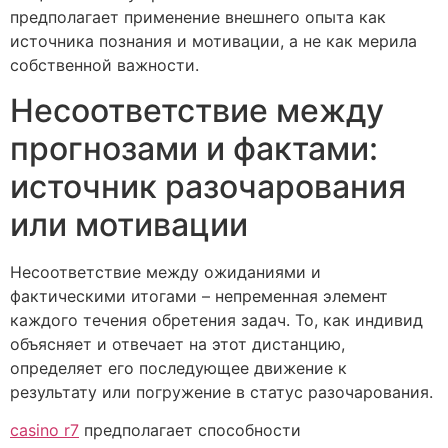
предполагает применение внешнего опыта как
источника познания и мотивации, а не как мерила
собственной важности.
Несоответствие между
прогнозами и фактами:
источник разочарования
или мотивации
Несоответствие между ожиданиями и
фактическими итогами – непременная элемент
каждого течения обретения задач. То, как индивид
объясняет и отвечает на этот дистанцию,
определяет его последующее движение к
результату или погружение в статус разочарования.
casino r7
предполагает способности