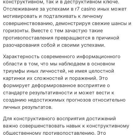
конструктивном, так и в деструктивном ключе.
Отслеживание за успехами в r7 casino иных может
мотивировать и подталкивать к личному
совершенствованию, демонстрируя свежие шансы и
горизонты. Вместе с тем зачастую такие
противопоставления превращаются в причиной
разочарования собой и своими успехами.
Характерность современного информационного
области в том, что мы наблюдаем в основном
триумфы иных личностей, не имея целостной
картинки их сложностей и поражений. Это
формирует деформированное восприятие о
стандарте результативности и может вести к
созданию недостижимых прогнозов относительно
личных результатов.
Для конструктивного восприятия достижений
важно совершенствовать навык к конструктивному
общественному противопоставлению. Это