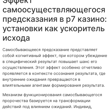
Эффект
самоосуществляющегося
предсказания в р7 казино:
установки как ускоритель
исхода
Самосбывающееся предсказание представляет
собой когнитивный эффект, при котором убеждение
в специфический результат повышает шанс его
осуществления. Этот эффект особенно отчетливо
проявляется в контексте осознания результата, где
внутренние ожидания превращаются в
влиятельными агентами формирования результата.
Механизм функционирования самосбывающегося
пророчества базируется на трансформации
действий под влиянием ожиданий. Индивид,