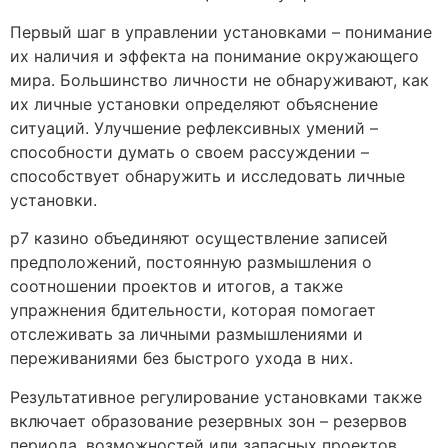
Первый шаг в управлении установками – понимание
их наличия и эффекта на понимание окружающего
мира. Большинство личности не обнаруживают, как
их личные установки определяют объяснение
ситуаций. Улучшение рефлексивных умений –
способности думать о своем рассуждении –
способствует обнаружить и исследовать личные
установки.
р7 казино объединяют осуществление записей
предположений, постоянную размышления о
соотношении проектов и итогов, а также
упражнения бдительности, которая помогает
отслеживать за личными размышлениями и
переживаниями без быстрого ухода в них.
Результативное регулирование установками также
включает образование резервных зон – резервов
периода, возможностей или запасных проектов,