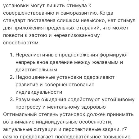
установки могут лишить стимула к
совершенствованию и саморазвитию. Когда
стандарт поставлена слишком невысоко, нет стимул
для приложения предельных стараний, что может
повести к застою и нереализованному
способностям.
Нереалистичные предположения формируют
непрерывное давление между желаемым и
действительным
Недооцененные установки сдерживают
развитие и совершенствование
индивидуальности
Разумные ожидания содействуют устойчивому
прогрессу и ментальному здоровью
Оптимальный степень установок должен принимать
во внимание индивидуальные особенности,
актуальные ситуации и перспективные задачи. r7
casino предполагает последовательное повышение