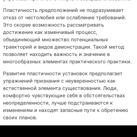
Пластичность предположений не подразумевает
отказ от честолюбия или ослабление требований.
Это скорее возможность рассматривать
достижение как изменчивый процесс,
объединяющий множество потенциальных
траекторий и видов демонстрации. Такой метод
позволяет находить важность и значение в
многообразных элементах практического практики.
Развитие пластичности установок предполагает
упражнений признания с неуверенностью как
естественной элемента существования. Люди,
комфортно чувствующие себя в обстоятельствах
неопределенности, лучше подстраиваются к
изменениям и находят запасные пути к обретению
своих планов.