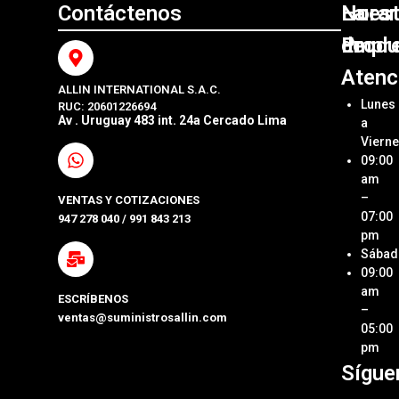
Contáctenos
Nuest
La
Horar
Produ
Empr
de
Atenc
ALLIN INTERNATIONAL S.A.C.
Sumini
Acerca
Lunes
RUC: 20601226694
Origin
Allin
Av . Uruguay 483 int. 24a Cercado Lima
a
Interna
Viern
Sumini
SAC
09:00
Compa
Ubica
am
Repue
Nuestr
–
VENTAS Y COTIZACIONES
Tienda
07:00
947 278 040 / 991 843 213
Impre
pm
Métod
Sábad
Laptop
de Pa
09:00
y Pcs
am
ESCRÍBENOS
Términ
–
ventas@suministrosallin.com
Monit
Condi
05:00
para P
pm
Políti
Sígue
Acces
de
de
Garant