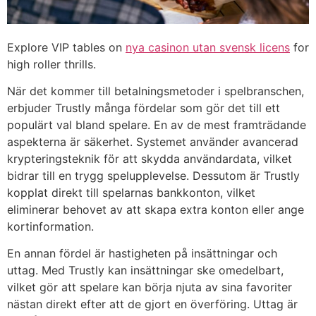
Explore VIP tables on
nya casinon utan svensk licens
for
high roller thrills.
När det kommer till betalningsmetoder i spelbranschen,
erbjuder Trustly många fördelar som gör det till ett
populärt val bland spelare. En av de mest framträdande
aspekterna är säkerhet. Systemet använder avancerad
krypteringsteknik för att skydda användardata, vilket
bidrar till en trygg spelupplevelse. Dessutom är Trustly
kopplat direkt till spelarnas bankkonton, vilket
eliminerar behovet av att skapa extra konton eller ange
kortinformation.
En annan fördel är hastigheten på insättningar och
uttag. Med Trustly kan insättningar ske omedelbart,
vilket gör att spelare kan börja njuta av sina favoriter
nästan direkt efter att de gjort en överföring. Uttag är