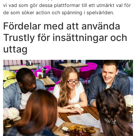
vi vad som gör dessa plattformar till ett utmärkt val för
de som söker action och spänning i spelvärlden.
Fördelar med att använda
Trustly för insättningar och
uttag