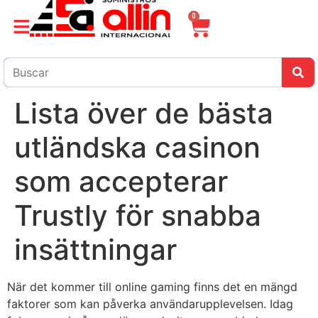
0
Lista över de bästa
utländska casinon
som accepterar
Trustly för snabba
insättningar
När det kommer till online gaming finns det en mängd
faktorer som kan påverka användarupplevelsen. Idag