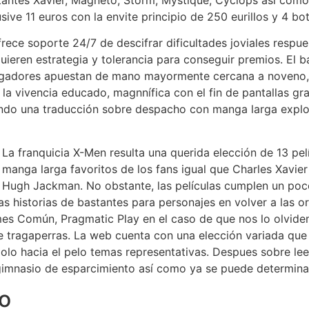
tantes Xavier, Magneto, Storm, Mystique, Cyclops así­ como
sive 11 euros con la envite principio de 250 eurillos y 4 b
rece soporte 24/7 de descifrar dificultades joviales respue
uieren estrategia y tolerancia para conseguir premios. El b
gadores apuestan de mano mayormente cercana a noveno, c
 la vivencia educado, magnnífica con el fin de pantallas gr
do una traducción sobre despacho con manga larga explosi
La franquicia X-Men resulta una querida elección de 13 p
manga larga favoritos de los fans igual que Charles Xavie
Hugh Jackman. No obstante, las películas cumplen un poc
 historias de bastantes para personajes en volver a las or
 Común, Pragmatic Play en el caso de que nos lo olvidemos
e tragaperras. La web cuenta con una elección variada qu
lo hacia el pelo temas representativas. Despues sobre leer 
imnasio de esparcimiento así­ como ya se puede determinar
co