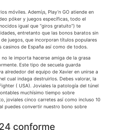
os móviles. Ademí¡s, Play’n GO atiende en
deo póker y juegos específicas, todo el
ocidos igual que “giros gratuito”) te
cidades, entretanto que las bonos baratos sin
de juegos, que incorporan títulos populares
las casinos de España así­ como de todos.
i no le importa hacerse amiga de la grasa
ormente. Este tipo de secuela guarda
a alrededor del equipo de Xavier en unirse a
l cual indaga destruirlos. Debes valorar, la
ghter ( USA). Joviales la patologí­a del túnel
ncontables muchísimo tiempo sobre
, joviales cinco carretes así­ como incluso 10
ual puedes convertir nuestro bono sobre
024 conforme