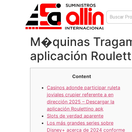
M�quinas Tragamo
aplicación Roulett
Content
Casinos adonde participar ruleta
joviales crupier referente a en
dirección 2025 – Descargar la
aplicación Roulettino apk
Slots de verdad aparente
Los más grandes series sobre
Disney+ acerca de 2024 conforme