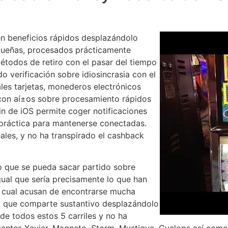
n beneficios rápidos desplazándolo
equeñas, procesados prácticamente
étodos de retiro con el pasar del tiempo
 verificación sobre idiosincrasia con el
ales tarjetas, monederos electrónicos
con aí±os sobre procesamiento rápidos
fin de iOS permite coger notificaciones
práctica para mantenerse conectadas.
les, y no ha transpirado el cashback
lo que se pueda sacar partido sobre
igual que serí­a precisamente lo que han
s cual acusan de encontrarse mucha
la que comparte sustantivo desplazándolo
de todos estos 5 carriles y no ha