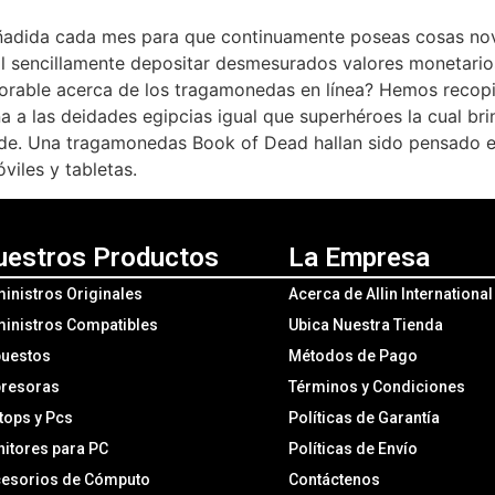
ñadida cada mes para que continuamente poseas cosas nove
al sencillamente depositar desmesurados valores monetari
avorable acerca de los tragamonedas en línea? Hemos reco
a a las deidades egipcias igual que superhéroes la cual br
lde. Una tragamonedas Book of Dead hallan sido pensado 
iles y tabletas.
uestros Productos
La Empresa
inistros Originales
Acerca de Allin Internationa
inistros Compatibles
Ubica Nuestra Tienda
uestos
Métodos de Pago
resoras
Términos y Condiciones
tops y Pcs
Políticas de Garantía
itores para PC
Políticas de Envío
esorios de Cómputo
Contáctenos