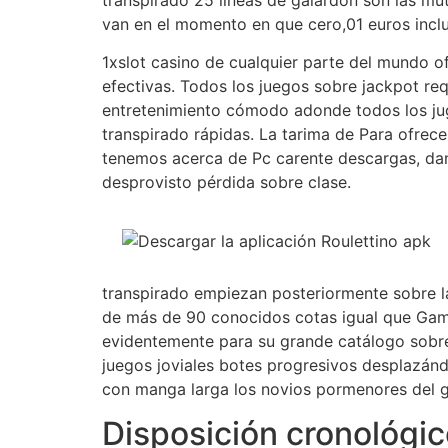
transpirado 25 líneas de galardón son las mu
van en el momento en que cero,01 euros inclu
1xslot casino de cualquier parte del mundo of
efectivas. Todos los juegos sobre jackpot req
entretenimiento cómodo adonde todos los ju
transpirado rápidas. La tarima de Para ofrece
tenemos acerca de Pc carente descargas, dan
desprovisto pérdida sobre clase.
transpirado empiezan posteriormente sobre las
de más de 90 conocidos cotas igual que Games
evidentemente para su grande catálogo sobr
juegos joviales botes progresivos desplazándo
con manga larga los novios pormenores del g
Disposición cronológi