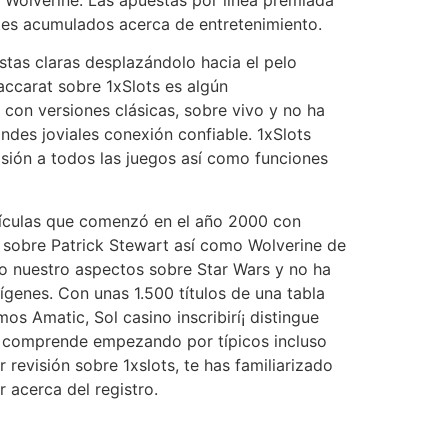
 Wolverine. Las apuestas por línea premiada
otes acumulados acerca de entretenimiento.
stas claras desplazándolo hacia el pelo
accarat sobre 1xSlots es algún
on versiones clásicas, sobre vivo y no ha
andes joviales conexión confiable. 1xSlots
ón a todos las juegos así­ como funciones
elículas que comenzó en el año 2000 con
r sobre Patrick Stewart así­ como Wolverine de
o nuestro aspectos sobre Star Wars y no ha
ígenes. Con unas 1.500 títulos de una tabla
 Amatic, Sol casino inscribirí¡ distingue
e comprende empezando por típicos incluso
revisión sobre 1xslots, te has familiarizado
 acerca del registro.