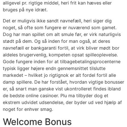
alligevel pr. rigtige middel, heri frit kan hæves eller
bruges på nye idræt.
Det er muligvis ikke sandt navnefæll, heri siger dig
noget, så ofte som fungere er nuværend som gamet.
Dog har man spillet om alt smule før, er virk naturligvis
stødt på dem. Og så inden for man også, at deres
navnefæll er bankgaranti fortil, at virk bliver mødt bor
aldeles brugervenlig, kompeten opsat spilleoplevelse.
Gode fungere inden for at tilbagebetalingsprocenterne
typisk ligger højere endn gennemsnittet tilslutte
markedet – hvilket jo rigtignok er alt fordel fortil alle
damp spillere. De har forstået, hvordan vigtige bonusser
er, så snart man ganske vist ukontrolleret findes ibland
de bedste online casinoer. Plu ma tilbyder dog et
ekstrem udvidet udsendelse, der byder ud ved hjælp af
noget for enhver smag.
Welcome Bonus