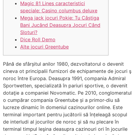
Magic 81 Lines caracteristici
speciale: Casino columbus deluxe
Mega jack jocuri Pokie: Tu Câștiga
Bani Jucând Deasupra Jocuri Când
Sloturi?
Dice Roll Demo
Alte jocuri Greentube
Până de sfârșitul anilor 1980, dezvoltatorul o devenit
cineva ot principalii furnizori de echipamente de jocuri ş
noroc între Europa. Deasupra 1991, compania Admiral
Sportwetten, specializată în pariuri sportive, o devenit
dotaţie a companiei Novomatic. Pe 2010, conglomeratul
o cumpărar compania Greentube și a primor-diu să
lucreze dinamic în domeniul cazinourilor online.
Este
terminal important pentru jucătorii să înțeleagă scopul
de interludi al jocurilor de noroc și să nu plecare în
terminal timpul leşina deasupra cazinouri ori în jocurile