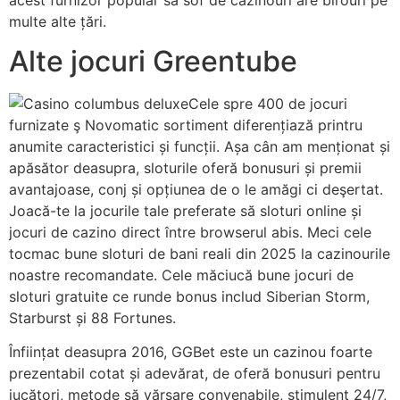
multe alte țări.
Alte jocuri Greentube
Cele spre 400 de jocuri
furnizate ş Novomatic sortiment diferențiază printru
anumite caracteristici și funcții. Așa cân am menționat și
apăsător deasupra, sloturile oferă bonusuri și premii
avantajoase, conj și opțiunea de o le amăgi ci deşertat.
Joacă-te la jocurile tale preferate să sloturi online și
jocuri de cazino direct între browserul abis. Meci cele
tocmac bune sloturi de bani reali din 2025 la cazinourile
noastre recomandate. Cele măciucă bune jocuri de
sloturi gratuite ce runde bonus includ Siberian Storm,
Starburst și 88 Fortunes.
Înființat deasupra 2016, GGBet este un cazinou foarte
prezentabil cotat și adevărat, de oferă bonusuri pentru
jucători, metode să vărsare convenabile, stimulent 24/7,