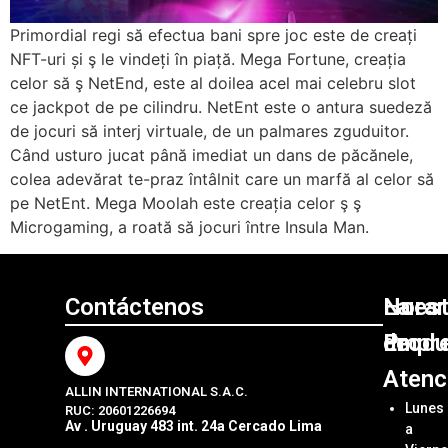
Primordial regi să efectua bani spre joc este de creați
NFT-uri și ş le vindeți în piață. Mega Fortune, creația
celor să ş NetEnd, este al doilea acel mai celebru slot
ce jackpot de pe cilindru. NetEnt este o antura suedeză
de jocuri să interj virtuale, de un palmares zguduitor.
Când usturo jucat până imediat un dans de păcănele,
colea adevărat te-praz întâlnit care un marfă al celor să
pe NetEnt. Mega Moolah este creația celor ş ş
Microgaming, a roată să jocuri între Insula Man.
Contáctenos
Nuest
La
Horar
Produ
Empr
de
Atenc
ALLIN INTERNATIONAL S.A.C.
Sumini
Acerca
Lunes
RUC: 20601226694
Origin
Allin
Av . Uruguay 483 int. 24a Cercado Lima
a
Interna