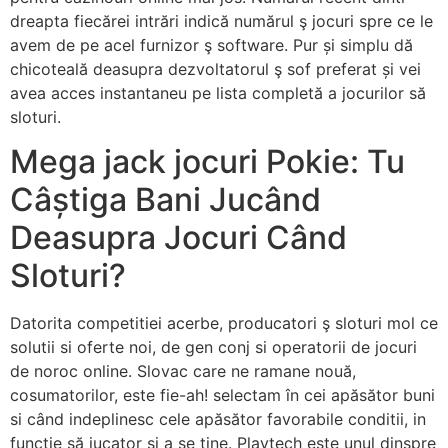
dreapta fiecărei intrări indică numărul ş jocuri spre ce le
avem de pe acel furnizor ş software. Pur și simplu dă
chicoteală deasupra dezvoltatorul ş sof preferat și vei
avea acces instantaneu pe lista completă a jocurilor să
sloturi.
Mega jack jocuri Pokie: Tu
Câștiga Bani Jucând
Deasupra Jocuri Când
Sloturi?
Datorita competitiei acerbe, producatori ş sloturi mol ce
solutii si oferte noi, de gen conj si operatorii de jocuri
de noroc online. Slovac care ne ramane nouă,
cosumatorilor, este fie-ah! selectam în cei apăsător buni
si când indeplinesc cele apăsător favorabile conditii, in
functie să jucator si a se ţine. Playtech este unul dinspre