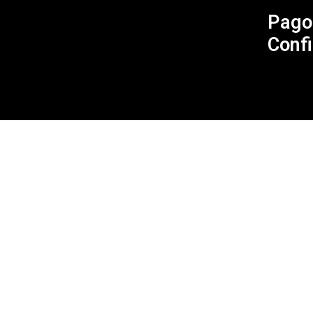
Pago
Confi