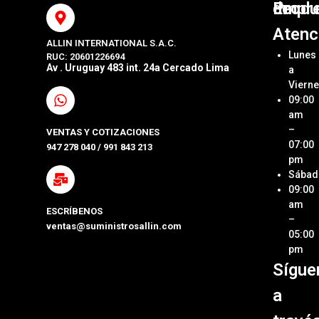
Produ
Empr
de
Atenc
ALLIN INTERNATIONAL S.A.C.
Sumini
Acerca
Lunes
RUC: 20601226694
Origin
Allin
Av . Uruguay 483 int. 24a Cercado Lima
a
Interna
Viern
Sumini
SAC
09:00
Compa
Ubica
am
Repue
Nuestr
–
VENTAS Y COTIZACIONES
Tienda
07:00
947 278 040 / 991 843 213
Impre
pm
Métod
Sábad
Laptop
de Pa
09:00
y Pcs
am
ESCRÍBENOS
Términ
–
ventas@suministrosallin.com
Monit
Condi
05:00
para P
pm
Políti
Sígue
Acces
de
de
Garant
a
Cómpu
Políti