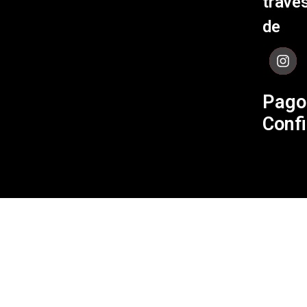
travé
de Env
de
Contá
Pago
Confi