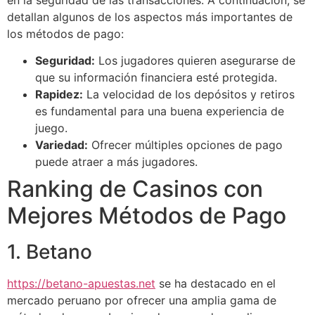
detallan algunos de los aspectos más importantes de
los métodos de pago:
Seguridad:
Los jugadores quieren asegurarse de
que su información financiera esté protegida.
Rapidez:
La velocidad de los depósitos y retiros
es fundamental para una buena experiencia de
juego.
Variedad:
Ofrecer múltiples opciones de pago
puede atraer a más jugadores.
Ranking de Casinos con
Mejores Métodos de Pago
1. Betano
https://betano-apuestas.net
se ha destacado en el
mercado peruano por ofrecer una amplia gama de