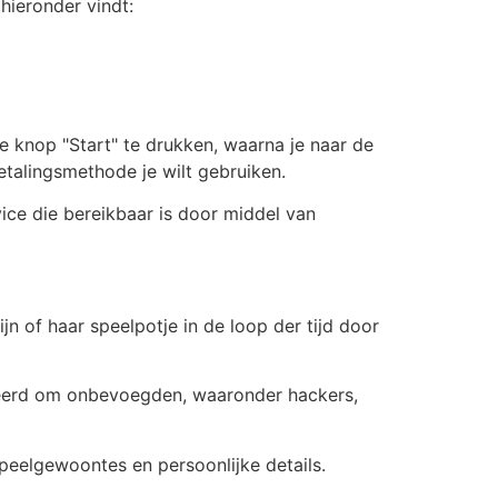
hieronder vindt:
e knop "Start" te drukken, waarna je naar de
etalingsmethode je wilt gebruiken.
ice die bereikbaar is door middel van
n of haar speelpotje in de loop der tijd door
uceerd om onbevoegden, waaronder hackers,
peelgewoontes en persoonlijke details.