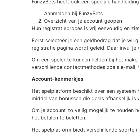
FunzyBets heeft ook een speciale handleiding
Aanmelden bij FunzyBets
Overzicht van je account geopen
Hun registratieproces is vrij eenvoudig en ziet
Eerst selecteer je een geldbedrag dat je wil
registratie pagina wordt geleid. Daar invul j
Om een speler te kunnen helpen bij het maken
verschillende contactmethodes zoals e-mail, t
Account-kenmerkjes
Het spelplatform beschikt over een systeem m
middel van bonussen die deels afhankelijk is 
Om je account zo veilig mogelijk te houden 
het betalen te beletten.
Het spelplatform biedt verschillende soorten