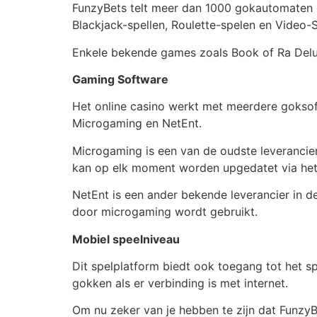
FunzyBets telt meer dan 1000 gokautomaten en
Blackjack-spellen, Roulette-spelen en Video-
Enkele bekende games zoals Book of Ra Delux
Gaming Software
Het online casino werkt met meerdere goksoft
Microgaming en NetEnt.
Microgaming is een van de oudste leverancier
kan op elk moment worden upgedatet via het o
NetEnt is een ander bekende leverancier in 
door microgaming wordt gebruikt.
Mobiel speelniveau
Dit spelplatform biedt ook toegang tot het s
gokken als er verbinding is met internet.
Om nu zeker van je hebben te zijn dat FunzyBe