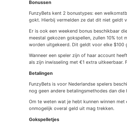
Bonussen
FunzyBets kent 2 bonustypes: een welkomstb
gokt. Hierbij vermelden ze dat dit niet geldt v
Er is ook een weekend bonus beschikbaar die 
meestal gekozen gokspellen, zullen 10% tot
worden uitgekeerd. Dit geldt voor elke $100 
Wanneer een speler zijn of haar account heef
als zijn inwisseling met €1 extra uitkeerbaar
Betalingen
FunzyBets is voor Nederlandse spelers besch
nog geen andere betalingsmethodes dan die h
Om te weten wat je hebt kunnen winnen met e
onmogelijk overal geld uit mag trekken.
Gokspelletjes