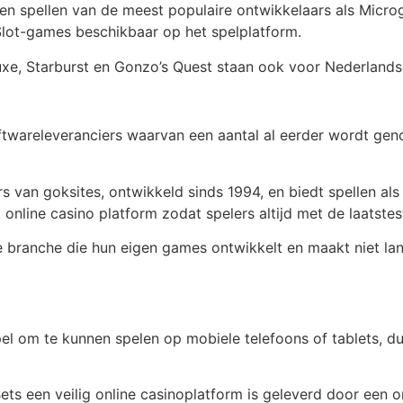
 spellen van de meest populaire ontwikkelaars als Microgam
Slot-games beschikbaar op het spelplatform.
e, Starburst en Gonzo’s Quest staan ook voor Nederlandse 
wareleveranciers waarvan een aantal al eerder wordt genoe
s van goksites, ontwikkeld sinds 1994, en biedt spellen al
nline casino platform zodat spelers altijd met de laatste
de branche die hun eigen games ontwikkelt en maakt niet l
pel om te kunnen spelen op mobiele telefoons of tablets, d
ts een veilig online casinoplatform is geleverd door een o