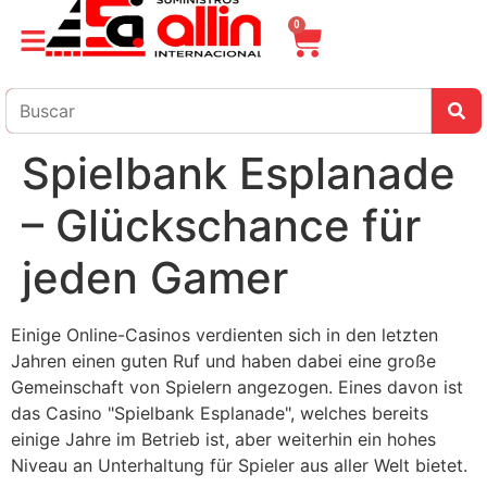
0
Spielbank Esplanade
– Glückschance für
jeden Gamer
Einige Online-Casinos verdienten sich in den letzten
Jahren einen guten Ruf und haben dabei eine große
Gemeinschaft von Spielern angezogen. Eines davon ist
das Casino "Spielbank Esplanade", welches bereits
einige Jahre im Betrieb ist, aber weiterhin ein hohes
Niveau an Unterhaltung für Spieler aus aller Welt bietet.