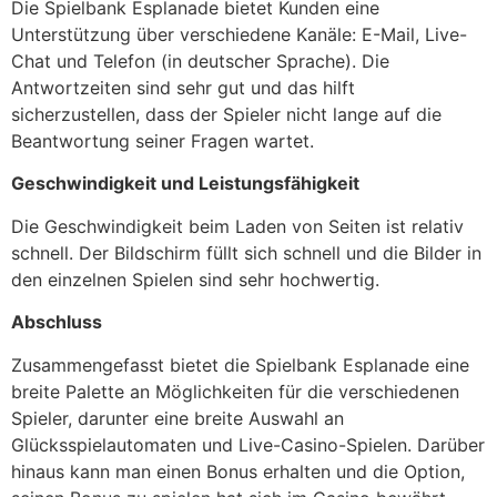
Die Spielbank Esplanade bietet Kunden eine
Unterstützung über verschiedene Kanäle: E-Mail, Live-
Chat und Telefon (in deutscher Sprache). Die
Antwortzeiten sind sehr gut und das hilft
sicherzustellen, dass der Spieler nicht lange auf die
Beantwortung seiner Fragen wartet.
Geschwindigkeit und Leistungsfähigkeit
Die Geschwindigkeit beim Laden von Seiten ist relativ
schnell. Der Bildschirm füllt sich schnell und die Bilder in
den einzelnen Spielen sind sehr hochwertig.
Abschluss
Zusammengefasst bietet die Spielbank Esplanade eine
breite Palette an Möglichkeiten für die verschiedenen
Spieler, darunter eine breite Auswahl an
Glücksspielautomaten und Live-Casino-Spielen. Darüber
hinaus kann man einen Bonus erhalten und die Option,