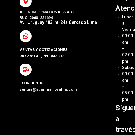
Atenc
ALLIN INTERNATIONAL S.A.C.
Sumini
Acerca
Lunes
RUC: 20601226694
Origin
Allin
Av . Uruguay 483 int. 24a Cercado Lima
a
Interna
Viern
Sumini
SAC
09:00
Compa
Ubica
am
Repue
Nuestr
–
VENTAS Y COTIZACIONES
Tienda
07:00
947 278 040 / 991 843 213
Impre
pm
Métod
Sábad
Laptop
de Pa
09:00
y Pcs
am
ESCRÍBENOS
Términ
–
ventas@suministrosallin.com
Monit
Condi
05:00
para P
pm
Políti
Sígue
Acces
de
de
Garant
a
Cómpu
Políti
travé
de Env