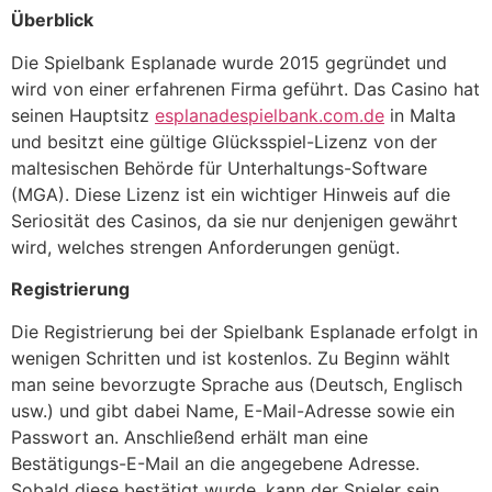
Überblick
Die Spielbank Esplanade wurde 2015 gegründet und
wird von einer erfahrenen Firma geführt. Das Casino hat
seinen Hauptsitz
esplanadespielbank.com.de
in Malta
und besitzt eine gültige Glücksspiel-Lizenz von der
maltesischen Behörde für Unterhaltungs-Software
(MGA). Diese Lizenz ist ein wichtiger Hinweis auf die
Seriosität des Casinos, da sie nur denjenigen gewährt
wird, welches strengen Anforderungen genügt.
Registrierung
Die Registrierung bei der Spielbank Esplanade erfolgt in
wenigen Schritten und ist kostenlos. Zu Beginn wählt
man seine bevorzugte Sprache aus (Deutsch, Englisch
usw.) und gibt dabei Name, E-Mail-Adresse sowie ein
Passwort an. Anschließend erhält man eine
Bestätigungs-E-Mail an die angegebene Adresse.
Sobald diese bestätigt wurde, kann der Spieler sein