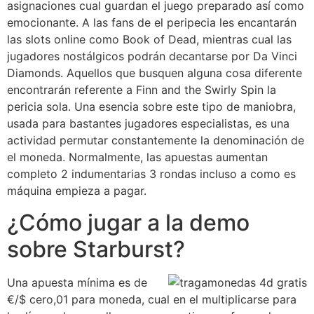
asignaciones cual guardan el juego preparado así­ como
emocionante. A las fans de el peripecia les encantarán
las slots online como Book of Dead, mientras cual las
jugadores nostálgicos podrán decantarse por Da Vinci
Diamonds. Aquellos que busquen alguna cosa diferente
encontrarán referente a Finn and the Swirly Spin la
pericia sola. Una esencia sobre este tipo de maniobra,
usada para bastantes jugadores especialistas, es una
actividad permutar constantemente la denominación de
el moneda. Normalmente, las apuestas aumentan
completo 2 indumentarias 3 rondas incluso a como es
máquina empieza a pagar.
¿Cómo jugar a la demo
sobre Starburst?
Una apuesta mínima es de
€/$ cero,01 para moneda, cual en el multiplicarse para