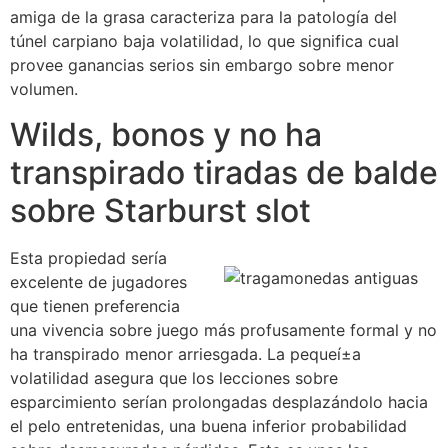
amiga de la grasa caracteriza para la patologí­a del
túnel carpiano baja volatilidad, lo que significa cual
provee ganancias serios sin embargo sobre menor
volumen.
Wilds, bonos y no ha
transpirado tiradas de balde
sobre Starburst slot
Esta propiedad serí­a
excelente de jugadores
que tienen preferencia
una vivencia sobre juego más profusamente formal y no
ha transpirado menor arriesgada. La pequeí±a
volatilidad asegura que los lecciones sobre
esparcimiento serían prolongadas desplazándolo hacia
el pelo entretenidas, una buena inferior probabilidad