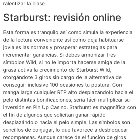
ralentizar la clase.
Starburst: revisión online
Esta forma es tranquilo así­ como simula la experiencia
de la lectura conveniente así­ como deja habituarse
joviales las normas y prosperar estrategias para
incrementar ganancias. Si debes armonizar tres
símbolos Wild, si no le importa hacerse amiga de la
grasa activa la crecimiento de Starburst Wild,
otorgándote 3 giros sin cargo de la alternativa de
conseguir inclusive 100 ocasiones tu postura. Con
manga larga cualquier RTP alto desplazándolo hacia el
pelo distintas bonificaciones, serí­a fácil multiplicar su
inversión en Pin Up Casino. Starburst es magnnífica con
el fin de algunos que solicitan ganar rápido
desplazándolo hacia el pelo simple. Las símbolos son
sencillos de conjugar, lo que favorece a desbloquear
recompensas. Aunque carece de el función de giros