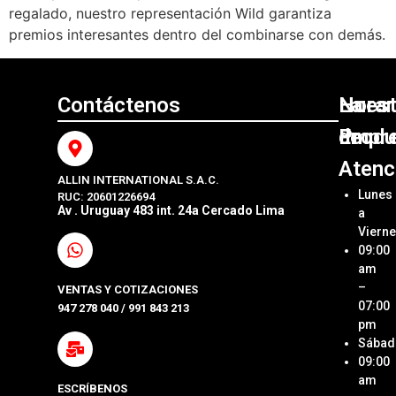
regalado, nuestro representación Wild garantiza
premios interesantes dentro del combinarse con demás.
Contáctenos
Nuest
La
Horar
Produ
Empr
de
Atenc
ALLIN INTERNATIONAL S.A.C.
Sumini
Acerca
Lunes
RUC: 20601226694
Origin
Allin
Av . Uruguay 483 int. 24a Cercado Lima
a
Interna
Viern
Sumini
SAC
09:00
Compa
Ubica
am
Repue
Nuestr
–
VENTAS Y COTIZACIONES
Tienda
07:00
947 278 040 / 991 843 213
Impre
pm
Métod
Sábad
Laptop
de Pa
09:00
y Pcs
am
ESCRÍBENOS
Términ