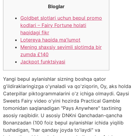
Bloglar
Goldbet slotlari uchun bepul promo
kodlari – Fairy Fortune holati
haqidagi fikr
Lotereya haqida ma'lumot
Mening shaxsiy sevimli slotimda bir
zumda £140
Jackpot funktsiyasi
Yangi bepul aylanishlar sizning boshqa qator
g'ildiraklaringizga o'ynaladi va qo'ziqorin, Oy, aks holda
Caterpillar piktogrammalarini o'z ichiga olmaydi. Qaysi
Sweets Fairy video o'yini hozirda Practical Gamble
tomonidan saqlanadigan "Pays Anywhere" taxtining
asosiy raqibidir.
U asosiy DNKni Qanchadan-qancha
Bonanzadan (100 foiz bepul aylanishlar ichida yiqilib
tushadigan, "har qanday joyda to'laydi" va