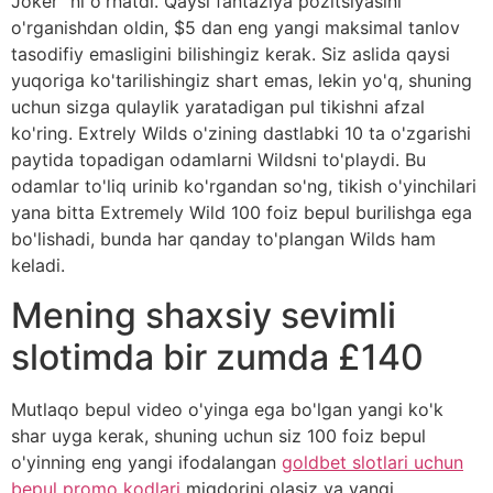
Joker" ni o'rnatdi. Qaysi fantaziya pozitsiyasini
o'rganishdan oldin, $5 dan eng yangi maksimal tanlov
tasodifiy emasligini bilishingiz kerak. Siz aslida qaysi
yuqoriga ko'tarilishingiz shart emas, lekin yo'q, shuning
uchun sizga qulaylik yaratadigan pul tikishni afzal
ko'ring. Extrely Wilds o'zining dastlabki 10 ta o'zgarishi
paytida topadigan odamlarni Wildsni to'playdi. Bu
odamlar to'liq urinib ko'rgandan so'ng, tikish o'yinchilari
yana bitta Extremely Wild 100 foiz bepul burilishga ega
bo'lishadi, bunda har qanday to'plangan Wilds ham
keladi.
Mening shaxsiy sevimli
slotimda bir zumda £140
Mutlaqo bepul video o'yinga ega bo'lgan yangi ko'k
shar uyga kerak, shuning uchun siz 100 foiz bepul
o'yinning eng yangi ifodalangan
goldbet slotlari uchun
bepul promo kodlari
miqdorini olasiz va yangi