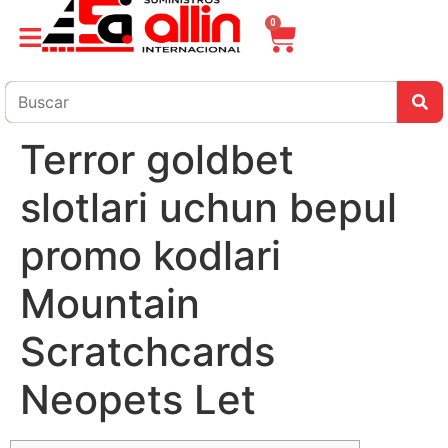
0
Terror goldbet
slotlari uchun bepul
promo kodlari
Mountain
Scratchcards
Neopets Let