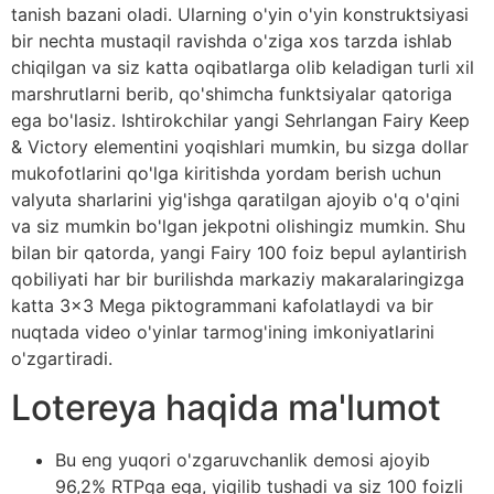
tanish bazani oladi. Ularning o'yin o'yin konstruktsiyasi
bir nechta mustaqil ravishda o'ziga xos tarzda ishlab
chiqilgan va siz katta oqibatlarga olib keladigan turli xil
marshrutlarni berib, qo'shimcha funktsiyalar qatoriga
ega bo'lasiz. Ishtirokchilar yangi Sehrlangan Fairy Keep
& Victory elementini yoqishlari mumkin, bu sizga dollar
mukofotlarini qo'lga kiritishda yordam berish uchun
valyuta sharlarini yig'ishga qaratilgan ajoyib o'q o'qini
va siz mumkin bo'lgan jekpotni olishingiz mumkin. Shu
bilan bir qatorda, yangi Fairy 100 foiz bepul aylantirish
qobiliyati har bir burilishda markaziy makaralaringizga
katta 3×3 Mega piktogrammani kafolatlaydi va bir
nuqtada video o'yinlar tarmog'ining imkoniyatlarini
o'zgartiradi.
Lotereya haqida ma'lumot
Bu eng yuqori o'zgaruvchanlik demosi ajoyib
96,2% RTPga ega, yiqilib tushadi va siz 100 foizli