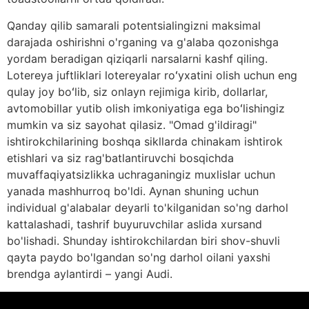
Qanday qilib samarali potentsialingizni maksimal
darajada oshirishni o'rganing va g'alaba qozonishga
yordam beradigan qiziqarli narsalarni kashf qiling.
Lotereya juftliklari lotereyalar roʻyxatini olish uchun eng
qulay joy boʻlib, siz onlayn rejimiga kirib, dollarlar,
avtomobillar yutib olish imkoniyatiga ega boʻlishingiz
mumkin va siz sayohat qilasiz. "Omad g'ildiragi"
ishtirokchilarining boshqa sikllarda chinakam ishtirok
etishlari va siz rag'batlantiruvchi bosqichda
muvaffaqiyatsizlikka uchraganingiz muxlislar uchun
yanada mashhurroq bo'ldi. Aynan shuning uchun
individual g'alabalar deyarli to'kilganidan so'ng darhol
kattalashadi, tashrif buyuruvchilar aslida xursand
bo'lishadi. Shunday ishtirokchilardan biri shov-shuvli
qayta paydo bo'lgandan so'ng darhol oilani yaxshi
brendga aylantirdi – yangi Audi.