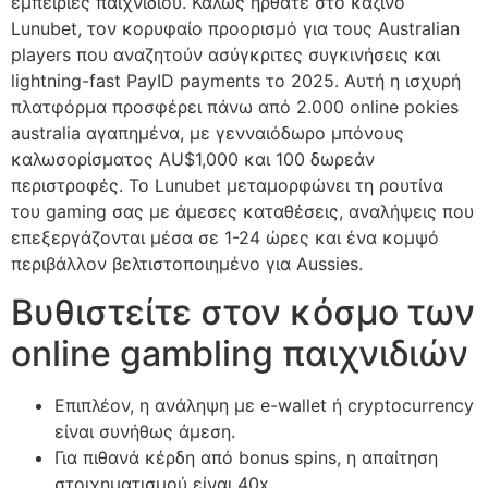
εμπειρίες παιχνιδιού. Καλώς ήρθατε στο καζίνο
Lunubet, τον κορυφαίο προορισμό για τους Australian
players που αναζητούν ασύγκριτες συγκινήσεις και
lightning-fast PayID payments το 2025. Αυτή η ισχυρή
πλατφόρμα προσφέρει πάνω από 2.000 online pokies
australia αγαπημένα, με γενναιόδωρο μπόνους
καλωσορίσματος AU$1,000 και 100 δωρεάν
περιστροφές. Το Lunubet μεταμορφώνει τη ρουτίνα
του gaming σας με άμεσες καταθέσεις, αναλήψεις που
επεξεργάζονται μέσα σε 1-24 ώρες και ένα κομψό
περιβάλλον βελτιστοποιημένο για Aussies.
Βυθιστείτε στον κόσμο των
online gambling παιχνιδιών
Επιπλέον, η ανάληψη με e-wallet ή cryptocurrency
είναι συνήθως άμεση.
Για πιθανά κέρδη από bonus spins, η απαίτηση
στοιχηματισμού είναι 40x.