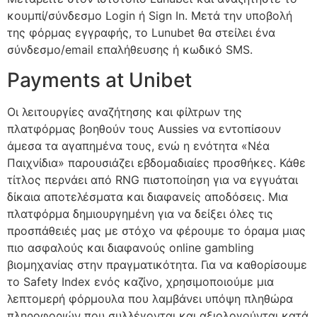
κουμπί/σύνδεσμο Login ή Sign In. Μετά την υποβολή
της φόρμας εγγραφής, το Lunubet θα στείλει ένα
σύνδεσμο/email επαλήθευσης ή κωδικό SMS.
Payments at Unibet
Οι λειτουργίες αναζήτησης και φίλτρων της
πλατφόρμας βοηθούν τους Aussies να εντοπίσουν
άμεσα τα αγαπημένα τους, ενώ η ενότητα «Νέα
Παιχνίδια» παρουσιάζει εβδομαδιαίες προσθήκες. Κάθε
τίτλος περνάει από RNG πιστοποίηση για να εγγυάται
δίκαια αποτελέσματα και διαφανείς αποδόσεις. Μια
πλατφόρμα δημιουργημένη για να δείξει όλες τις
προσπάθειές μας με στόχο να φέρουμε το όραμα μιας
πιο ασφαλούς και διαφανούς online gambling
βιομηχανίας στην πραγματικότητα. Για να καθορίσουμε
το Safety Index ενός καζίνο, χρησιμοποιούμε μια
λεπτομερή φόρμουλα που λαμβάνει υπόψη πληθώρα
πληροφοριών που συλλέγονται και αξιολογούνται κατά