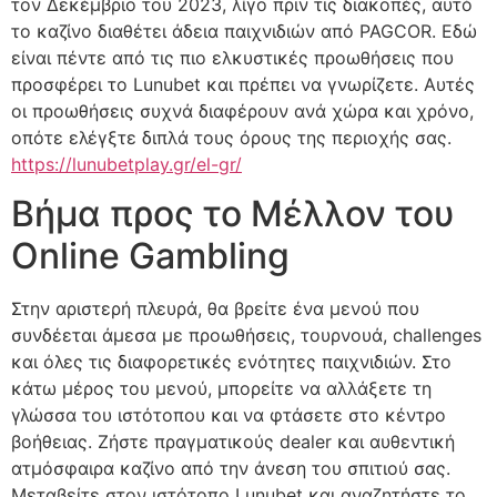
τον Δεκέμβριο του 2023, λίγο πριν τις διακοπές, αυτό
το καζίνο διαθέτει άδεια παιχνιδιών από PAGCOR. Εδώ
είναι πέντε από τις πιο ελκυστικές προωθήσεις που
προσφέρει το Lunubet και πρέπει να γνωρίζετε. Αυτές
οι προωθήσεις συχνά διαφέρουν ανά χώρα και χρόνο,
οπότε ελέγξτε διπλά τους όρους της περιοχής σας.
https://lunubetplay.gr/el-gr/
Βήμα προς το Μέλλον του
Online Gambling
Στην αριστερή πλευρά, θα βρείτε ένα μενού που
συνδέεται άμεσα με προωθήσεις, τουρνουά, challenges
και όλες τις διαφορετικές ενότητες παιχνιδιών. Στο
κάτω μέρος του μενού, μπορείτε να αλλάξετε τη
γλώσσα του ιστότοπου και να φτάσετε στο κέντρο
βοήθειας. Ζήστε πραγματικούς dealer και αυθεντική
ατμόσφαιρα καζίνο από την άνεση του σπιτιού σας.
Μεταβείτε στον ιστότοπο Lunubet και αναζητήστε το