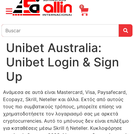
0
Unibet Australia:
Unibet Login & Sign
Up
Ανάμεσα σε αυτά είναι Mastercard, Visa, Paysafecard,
Ecopayz, Skrill, Neteller και άλλα. Εκτός από αυτούς
τους πιο συμβατικούς τρόπους, μπορείτε επίσης να
χρηματοδοτήσετε τον λογαριασμό σας με αρκετά
cryptocurrencies. Αυτό το μπόνους δεν είναι επιλέξιμο
για καταθέσεις μέσω Skrill ή Neteller. Κυκλοφόρησε