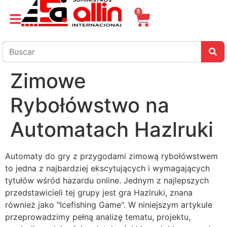
0
Zimowe
Rybołówstwo na
Automatach Hazlruki
Automaty do gry z przygodami zimową rybołówstwem
to jedna z najbardziej ekscytujących i wymagających
tytułów wśród hazardu online. Jednym z najlepszych
przedstawicieli tej grupy jest gra Hazlruki, znana
również jako "Icefishing Game". W niniejszym artykule
przeprowadzimy pełną analizę tematu, projektu,