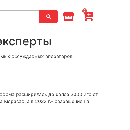
0
 эксперты
самых обсуждаемых операторов.
атформа расширилась до более 2000 игр от
а Кюрасао, а в 2023 г.- разрешение на