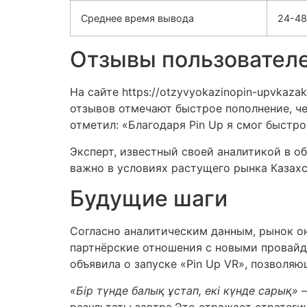
Среднее время вывода
24-48
Отзывы пользователе
На сайте https://otzyvyokazinopin-upvkaz
отзывов отмечают быстрое пополнение, че
отметил: «Благодаря Pin Up я смог быстро
Эксперт, известный своей аналитикой в об
важно в условиях растущего рынка Казахс
Будущие шаги
Согласно аналитическим данным, рынок он
партнёрские отношения с новыми провайд
объявила о запуске «Pin Up VR», позволя
«Бір түнде балық ұстап, екі күнде сарық»
–
результаты завтра.Это отражает стратеги