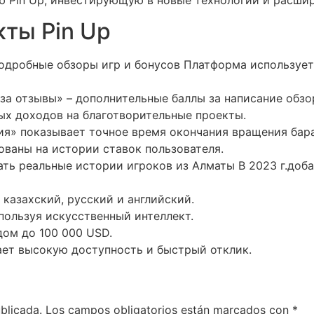
ты Pin Up
одробные обзоры игр и бонусов Платформа использует
за отзывы» – дополнительные баллы за написание обзо
х доходов на благотворительные проекты.
я» показывает точное время окончания вращения бар
ваны на истории ставок пользователя.
нать реальные истории игроков из Алматы В 2023 г.доб
казахский, русский и английский.
спользуя искусственный интеллект.
ом до 100 000 USD.
ет высокую доступность и быстрый отклик.
blicada.
Los campos obligatorios están marcados con
*