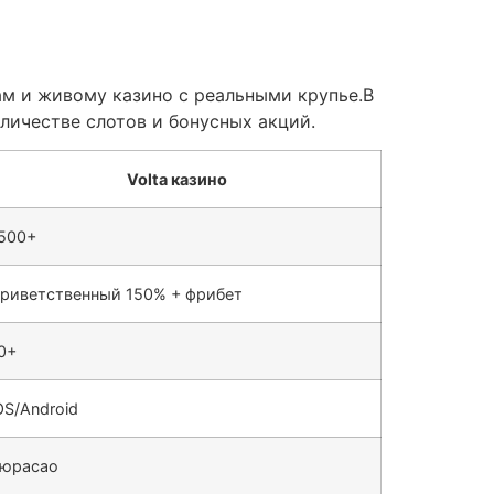
там и живому казино с реальными крупье.В
оличестве слотов и бонусных акций.
Volta казино
500+
риветственный 150% + фрибет
0+
OS/Android
юрасао