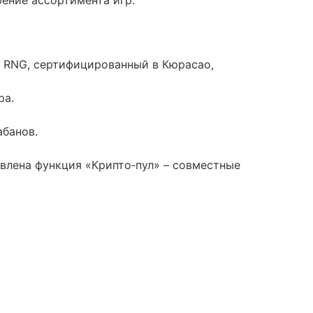
 RNG, сертифицированный в Кюрасао,
ра.
абанов.
авлена функция «Крипто‑пул» – совместные