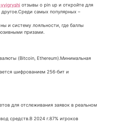
vyigryshi
отзывы о pin up и откройте для
е другое.Среди самых популярных –
ны и систему лояльности, где баллы
люзивными призами.
валюты (Bitcoin, Ethereum).Минимальная
вается шифрованием 256‑бит и
кетов для отслеживания заявок в реальном
вод средств.В 2024 г.87% игроков