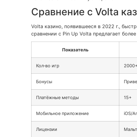
Сравнение с Volta ка
Volta казино, появившееся в 2022 г., быс
сравнении с Pin Up Volta предлагает боле
Показатель
Кол‑во игр
2000
Бонусы
Приве
Платёжные методы
15+
Мобильное приложение
iOS/A
Лицензии
Мальт