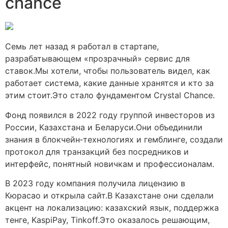
chance
Семь лет назад я работал в стартапе,
разрабатывающем «прозрачный» сервис для
ставок.Мы хотели, чтобы пользователь видел, как
работает система, какие данные хранятся и кто за
этим стоит.Это стало фундаментом Crystal Chance.
Фонд появился в 2022 году группой инвесторов из
России, Казахстана и Беларуси.Они объединили
знания в блокчейн‑технологиях и гемблинге, создали
протокол для транзакций без посредников и
интерфейс, понятный новичкам и профессионалам.
В 2023 году компания получила лицензию в
Кюрасао и открыла сайт.В Казахстане они сделали
акцент на локализацию: казахский язык, поддержка
тенге, KaspiPay, Tinkoff.Это оказалось решающим,