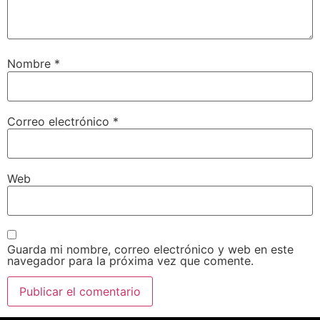
Nombre
*
Correo electrónico
*
Web
Guarda mi nombre, correo electrónico y web en este
navegador para la próxima vez que comente.