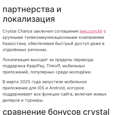
партнерства и
локализация
Crystal Chance заключил соглашения
lees.com.kh
с
крупными телекоммуникационными компаниями
Казахстана, обеспечивая быстрый доступ даже в
отдалённых регионах.
Локализация выходит за пределы перевода:
поддержка KaspiPay, Tinkoff, мобильных
приложений, популярных среди молодёжи.
В марте 2025 года запустили мобильное
приложение для iOS и Android, которое
поддерживает все функции сайта, включая живых
дилеров и турниры.
сравнение бонусов crystal