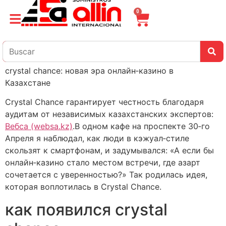
0
crystal chance: новая эра онлайн‑казино в
Казахстане
Crystal Chance гарантирует честность благодаря
аудитам от независимых казахстанских экспертов:
Вебса (websa.kz)
.В одном кафе на проспекте 30‑го
Апреля я наблюдал, как люди в кэжуал‑стиле
скользят к смартфонам, и задумывался: «А если бы
онлайн‑казино стало местом встречи, где азарт
сочетается с уверенностью?» Так родилась идея,
которая воплотилась в Crystal Chance.
как появился crystal