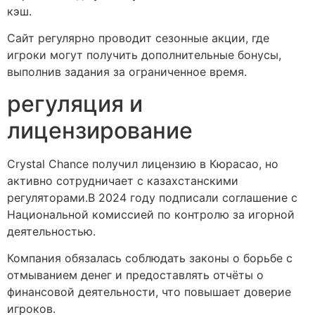
кэш.
Сайт регулярно проводит сезонные акции, где
игроки могут получить дополнительные бонусы,
выполнив задания за ограниченное время.
регуляция и
лицензирование
Crystal Chance получил лицензию в Кюрасао, но
активно сотрудничает с казахстанскими
регуляторами.В 2024 году подписали соглашение с
Национальной комиссией по контролю за игорной
деятельностью.
Компания обязалась соблюдать законы о борьбе с
отмыванием денег и предоставлять отчёты о
финансовой деятельности, что повышает доверие
игроков.