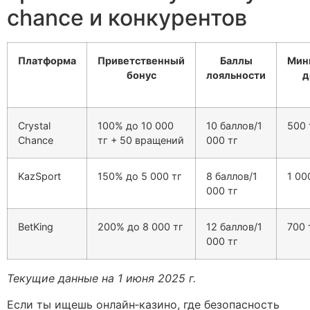
chance и конкурентов
Платформа
Приветственный
Баллы
Мин
бонус
лояльности
д
Crystal
100% до 10 000
10 баллов/1
500 
Chance
тг + 50 вращений
000 тг
KazSport
150% до 5 000 тг
8 баллов/1
1 00
000 тг
BetKing
200% до 8 000 тг
12 баллов/1
700 
000 тг
Текущие данные на 1 июня 2025 г.
Если ты ищешь онлайн‑казино, где безопасность