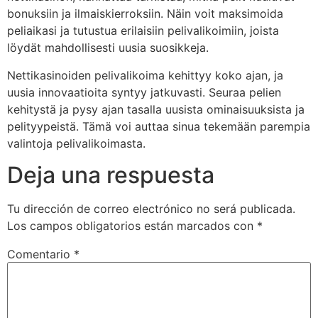
bonuksiin ja ilmaiskierroksiin. Näin voit maksimoida
peliaikasi ja tutustua erilaisiin pelivalikoimiin, joista
löydät mahdollisesti uusia suosikkeja.
Nettikasinoiden pelivalikoima kehittyy koko ajan, ja
uusia innovaatioita syntyy jatkuvasti. Seuraa pelien
kehitystä ja pysy ajan tasalla uusista ominaisuuksista ja
pelityypeistä. Tämä voi auttaa sinua tekemään parempia
valintoja pelivalikoimasta.
Deja una respuesta
Tu dirección de correo electrónico no será publicada.
Los campos obligatorios están marcados con
*
Comentario
*