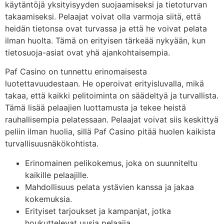
käytäntöjä yksityisyyden suojaamiseksi ja tietoturvan
takaamiseksi. Pelaajat voivat olla varmoja siitä, että
heidän tietonsa ovat turvassa ja että he voivat pelata
ilman huolta. Tämä on erityisen tärkeää nykyään, kun
tietosuoja-asiat ovat yhä ajankohtaisempia.
Paf Casino on tunnettu erinomaisesta
luotettavuudestaan. He operoivat erityisluvalla, mikä
takaa, että kaikki pelitoiminta on säädeltyä ja turvallista.
Tämä lisää pelaajien luottamusta ja tekee heistä
rauhallisempia pelatessaan. Pelaajat voivat siis keskittyä
peliin ilman huolia, sillä Paf Casino pitää huolen kaikista
turvallisuusnäkökohtista.
Erinomainen pelikokemus, joka on suunniteltu
kaikille pelaajille.
Mahdollisuus pelata ystävien kanssa ja jakaa
kokemuksia.
Erityiset tarjoukset ja kampanjat, jotka
houkuttelevat uusia pelaajia.