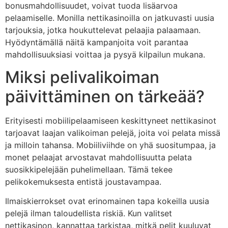
bonusmahdollisuudet, voivat tuoda lisäarvoa
pelaamiselle. Monilla nettikasinoilla on jatkuvasti uusia
tarjouksia, jotka houkuttelevat pelaajia palaamaan.
Hyödyntämällä näitä kampanjoita voit parantaa
mahdollisuuksiasi voittaa ja pysyä kilpailun mukana.
Miksi pelivalikoiman
päivittäminen on tärkeää?
Erityisesti mobiilipelaamiseen keskittyneet nettikasinot
tarjoavat laajan valikoiman pelejä, joita voi pelata missä
ja milloin tahansa. Mobiiliviihde on yhä suositumpaa, ja
monet pelaajat arvostavat mahdollisuutta pelata
suosikkipelejään puhelimellaan. Tämä tekee
pelikokemuksesta entistä joustavampaa.
Ilmaiskierrokset ovat erinomainen tapa kokeilla uusia
pelejä ilman taloudellista riskiä. Kun valitset
nettikasinon, kannattaa tarkistaa, mitkä pelit kuuluvat