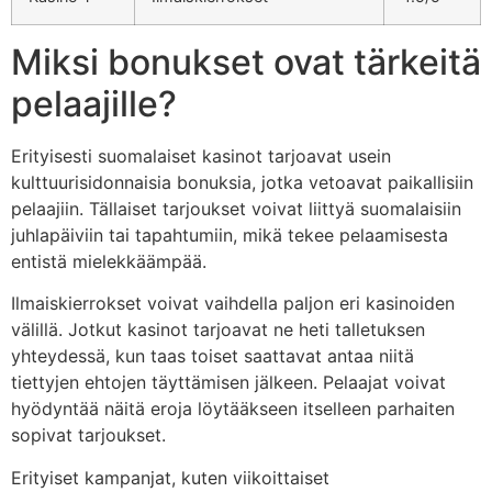
Miksi bonukset ovat tärkeitä
pelaajille?
Erityisesti suomalaiset kasinot tarjoavat usein
kulttuurisidonnaisia bonuksia, jotka vetoavat paikallisiin
pelaajiin. Tällaiset tarjoukset voivat liittyä suomalaisiin
juhlapäiviin tai tapahtumiin, mikä tekee pelaamisesta
entistä mielekkäämpää.
Ilmaiskierrokset voivat vaihdella paljon eri kasinoiden
välillä. Jotkut kasinot tarjoavat ne heti talletuksen
yhteydessä, kun taas toiset saattavat antaa niitä
tiettyjen ehtojen täyttämisen jälkeen. Pelaajat voivat
hyödyntää näitä eroja löytääkseen itselleen parhaiten
sopivat tarjoukset.
Erityiset kampanjat, kuten viikoittaiset