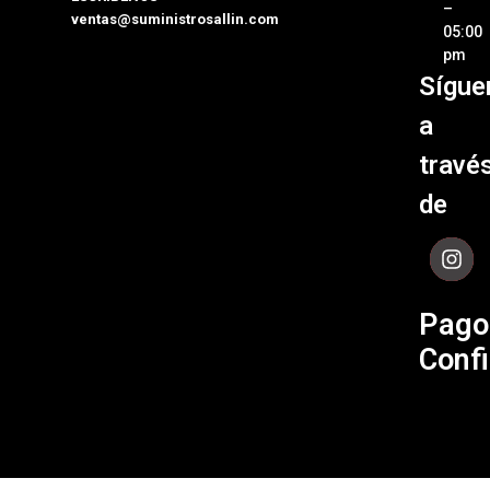
Términ
–
ventas@suministrosallin.com
Monit
Condi
05:00
para P
pm
Políti
Sígue
Acces
de
de
Garant
a
Cómpu
Políti
travé
de Env
de
Contá
Pago
Confi