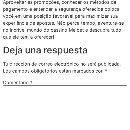
Aproveitar as promoções, conhecer os métodos de
pagamento e entender a segurança oferecida coloca
você em uma posição favorável para maximizar sua
experiência de apostas. Não perca tempo, aventure-se
no incrível mundo do cassino Melbet e descubra tudo
que ele tem a oferecer!
Deja una respuesta
Tu dirección de correo electrónico no será publicada.
Los campos obligatorios están marcados con
*
Comentario
*