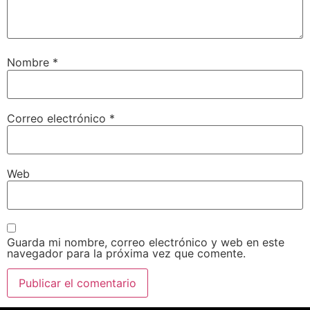
Nombre
*
Correo electrónico
*
Web
Guarda mi nombre, correo electrónico y web en este
navegador para la próxima vez que comente.