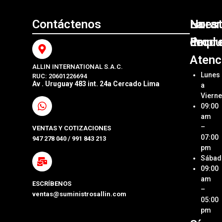
Contáctenos
Nuest
La
Horar
Produ
Empr
de
Atenc
ALLIN INTERNATIONAL S.A.C.
Sumini
Acerca
Lunes
RUC: 20601226694
Origin
Allin
Av . Uruguay 483 int. 24a Cercado Lima
a
Interna
Viern
Sumini
SAC
09:00
Compa
Ubica
am
Repue
Nuestr
–
VENTAS Y COTIZACIONES
Tienda
07:00
947 278 040 / 991 843 213
Impre
pm
Métod
Sábad
Laptop
de Pa
09:00
y Pcs
am
ESCRÍBENOS
Términ
–
ventas@suministrosallin.com
Monit
Condi
05:00
para P
pm
Políti