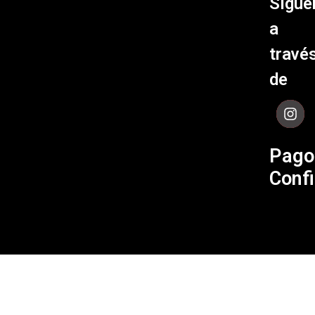
Sígue
Acces
de
de
Garant
a
Cómpu
Políti
travé
de Env
de
Contá
Pago
Confi