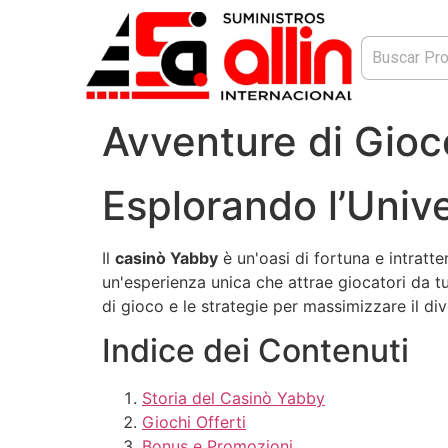
Avventure di Gioc
Esplorando l’Univ
Il
casinò Yabby
è un'oasi di fortuna e intratte
un'esperienza unica che attrae giocatori da tu
di gioco e le strategie per massimizzare il div
Indice dei Contenuti
Storia del Casinò Yabby
Giochi Offerti
Bonus e Promozioni