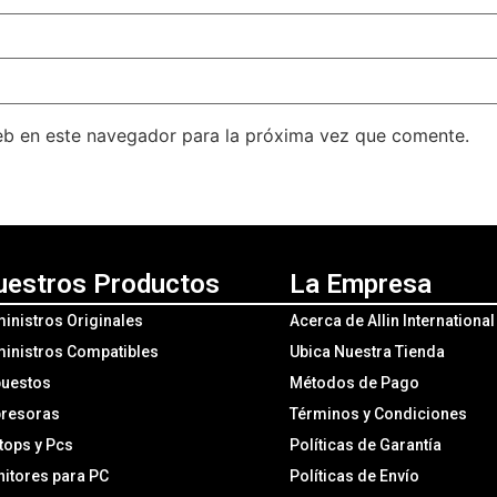
eb en este navegador para la próxima vez que comente.
uestros Productos
La Empresa
inistros Originales
Acerca de Allin Internationa
inistros Compatibles
Ubica Nuestra Tienda
uestos
Métodos de Pago
resoras
Términos y Condiciones
tops y Pcs
Políticas de Garantía
itores para PC
Políticas de Envío