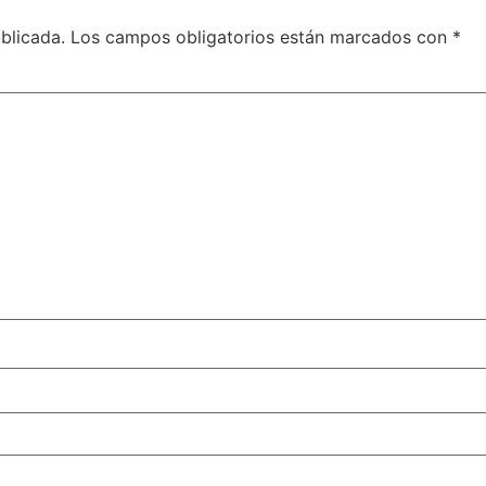
blicada.
Los campos obligatorios están marcados con
*