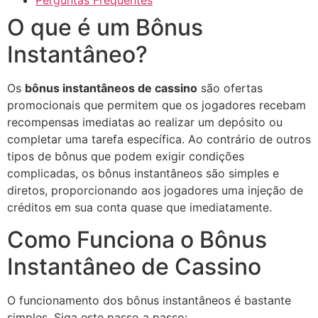
Perguntas Frequentes
O que é um Bônus
Instantâneo?
Os
bônus instantâneos de cassino
são ofertas
promocionais que permitem que os jogadores recebam
recompensas imediatas ao realizar um depósito ou
completar uma tarefa específica. Ao contrário de outros
tipos de bônus que podem exigir condições
complicadas, os bônus instantâneos são simples e
diretos, proporcionando aos jogadores uma injeção de
créditos em sua conta quase que imediatamente.
Como Funciona o Bônus
Instantâneo de Cassino
O funcionamento dos bônus instantâneos é bastante
simples. Siga este passo a passo: