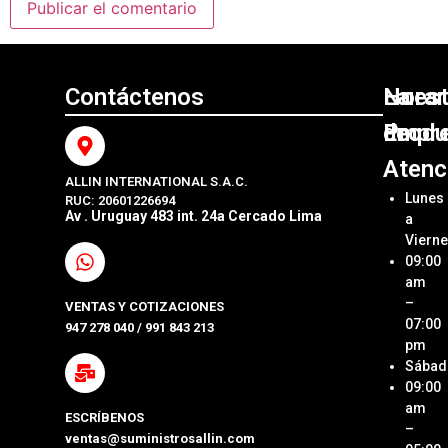
Contáctenos
Nuest
La
Horar
Produ
Empr
de
Atenc
ALLIN INTERNATIONAL S.A.C.
Sumini
Acerca
Lunes
RUC: 20601226694
Origin
Allin
Av . Uruguay 483 int. 24a Cercado Lima
a
Interna
Viern
Sumini
SAC
09:00
Compa
Ubica
am
Repue
Nuestr
–
VENTAS Y COTIZACIONES
Tienda
07:00
947 278 040 / 991 843 213
Impre
pm
Métod
Sábad
Laptop
de Pa
09:00
y Pcs
am
ESCRÍBENOS
Términ
–
ventas@suministrosallin.com
Monit
Condi