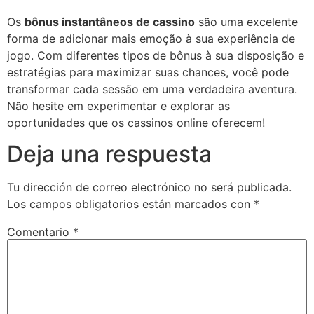
Os
bônus instantâneos de cassino
são uma excelente
forma de adicionar mais emoção à sua experiência de
jogo. Com diferentes tipos de bônus à sua disposição e
estratégias para maximizar suas chances, você pode
transformar cada sessão em uma verdadeira aventura.
Não hesite em experimentar e explorar as
oportunidades que os cassinos online oferecem!
Deja una respuesta
Tu dirección de correo electrónico no será publicada.
Los campos obligatorios están marcados con
*
Comentario
*