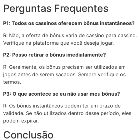
Perguntas Frequentes
P1: Todos os cassinos oferecem bônus instantâneos?
R: Não, a oferta de bônus varia de cassino para cassino.
Verifique na plataforma que você deseja jogar.
P2: Posso retirar o bônus imediatamente?
R: Geralmente, os bônus precisam ser utilizados em
jogos antes de serem sacados. Sempre verifique os
termos.
P3: O que acontece se eu não usar meu bônus?
R: Os bônus instantâneos podem ter um prazo de
validade. Se não utilizados dentro desse período, eles
podem expirar.
Conclusão