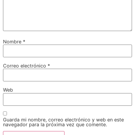
Nombre
*
Correo electrónico
*
Web
Guarda mi nombre, correo electrónico y web en este
navegador para la próxima vez que comente.