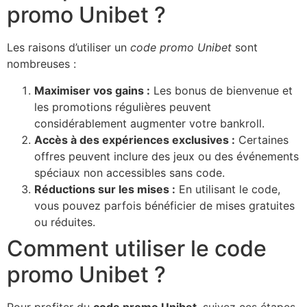
promo Unibet ?
Les raisons d’utiliser un
code promo Unibet
sont
nombreuses :
Maximiser vos gains :
Les bonus de bienvenue et
les promotions régulières peuvent
considérablement augmenter votre bankroll.
Accès à des expériences exclusives :
Certaines
offres peuvent inclure des jeux ou des événements
spéciaux non accessibles sans code.
Réductions sur les mises :
En utilisant le code,
vous pouvez parfois bénéficier de mises gratuites
ou réduites.
Comment utiliser le code
promo Unibet ?
Pour profiter du
code promo Unibet
, suivez ces étapes