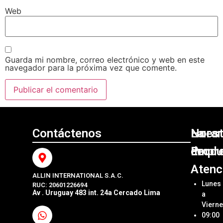
Web
Guarda mi nombre, correo electrónico y web en este
navegador para la próxima vez que comente.
Contáctenos
Nuest
La
Horar
Produ
Empr
de
Atenc
ALLIN INTERNATIONAL S.A.C.
Sumini
Acerca
Lunes
RUC: 20601226694
Origin
Allin
Av . Uruguay 483 int. 24a Cercado Lima
a
Interna
Viern
Sumini
SAC
09:00
Compa