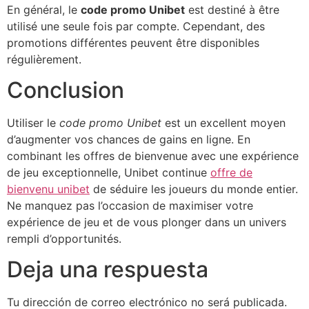
En général, le
code promo Unibet
est destiné à être
utilisé une seule fois par compte. Cependant, des
promotions différentes peuvent être disponibles
régulièrement.
Conclusion
Utiliser le
code promo Unibet
est un excellent moyen
d’augmenter vos chances de gains en ligne. En
combinant les offres de bienvenue avec une expérience
de jeu exceptionnelle, Unibet continue
offre de
bienvenu unibet
de séduire les joueurs du monde entier.
Ne manquez pas l’occasion de maximiser votre
expérience de jeu et de vous plonger dans un univers
rempli d’opportunités.
Deja una respuesta
Tu dirección de correo electrónico no será publicada.