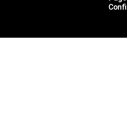
Confi