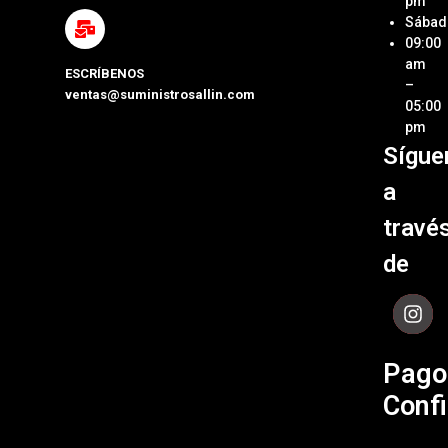
pm
Métod
Sábad
Laptop
de Pa
09:00
y Pcs
am
ESCRÍBENOS
Términ
–
ventas@suministrosallin.com
Monit
Condi
05:00
para P
pm
Políti
Sígue
Acces
de
de
Garant
a
Cómpu
Políti
travé
de Env
de
Contá
Pago
Confi