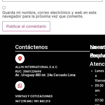
Guarda mi nombre, correo electrónico y web en este
navegador para la próxima vez que comente.
Contáctenos
Nuest
La
Horar
Produ
Empr
de
Atenc
ALLIN INTERNATIONAL S.A.C.
Sumini
Acerca
Lunes
RUC: 20601226694
Origin
Allin
Av . Uruguay 483 int. 24a Cercado Lima
a
Interna
Viern
Sumini
SAC
09:00
Compa
Ubica
am
Repue
Nuestr
–
VENTAS Y COTIZACIONES
Tienda
07:00
947 278 040 / 991 843 213
Impre