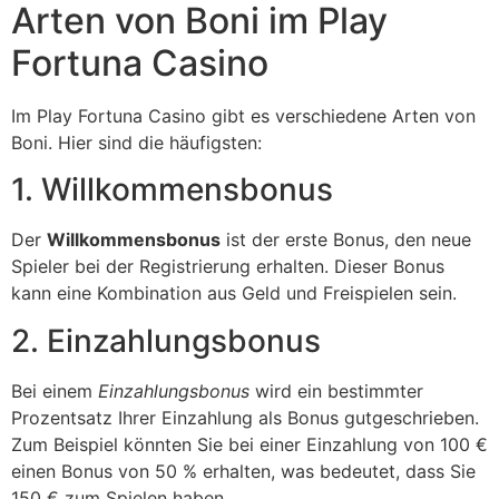
Arten von Boni im Play
Fortuna Casino
Im Play Fortuna Casino gibt es verschiedene Arten von
Boni. Hier sind die häufigsten:
1. Willkommensbonus
Der
Willkommensbonus
ist der erste Bonus, den neue
Spieler bei der Registrierung erhalten. Dieser Bonus
kann eine Kombination aus Geld und Freispielen sein.
2. Einzahlungsbonus
Bei einem
Einzahlungsbonus
wird ein bestimmter
Prozentsatz Ihrer Einzahlung als Bonus gutgeschrieben.
Zum Beispiel könnten Sie bei einer Einzahlung von 100 €
einen Bonus von 50 % erhalten, was bedeutet, dass Sie
150 € zum Spielen haben.