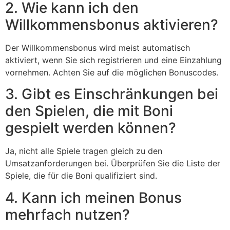
2. Wie kann ich den
Willkommensbonus aktivieren?
Der Willkommensbonus wird meist automatisch
aktiviert, wenn Sie sich registrieren und eine Einzahlung
vornehmen. Achten Sie auf die möglichen Bonuscodes.
3. Gibt es Einschränkungen bei
den Spielen, die mit Boni
gespielt werden können?
Ja, nicht alle Spiele tragen gleich zu den
Umsatzanforderungen bei. Überprüfen Sie die Liste der
Spiele, die für die Boni qualifiziert sind.
4. Kann ich meinen Bonus
mehrfach nutzen?