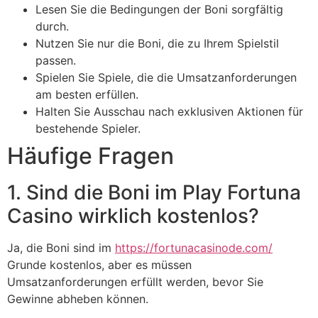
Lesen Sie die Bedingungen der Boni sorgfältig
durch.
Nutzen Sie nur die Boni, die zu Ihrem Spielstil
passen.
Spielen Sie Spiele, die die Umsatzanforderungen
am besten erfüllen.
Halten Sie Ausschau nach exklusiven Aktionen für
bestehende Spieler.
Häufige Fragen
1. Sind die Boni im Play Fortuna
Casino wirklich kostenlos?
Ja, die Boni sind im
https://fortunacasinode.com/
Grunde kostenlos, aber es müssen
Umsatzanforderungen erfüllt werden, bevor Sie
Gewinne abheben können.