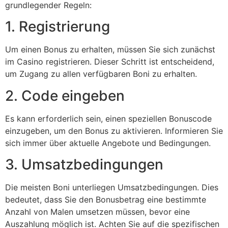
grundlegender Regeln:
1. Registrierung
Um einen Bonus zu erhalten, müssen Sie sich zunächst
im Casino registrieren. Dieser Schritt ist entscheidend,
um Zugang zu allen verfügbaren Boni zu erhalten.
2. Code eingeben
Es kann erforderlich sein, einen speziellen Bonuscode
einzugeben, um den Bonus zu aktivieren. Informieren Sie
sich immer über aktuelle Angebote und Bedingungen.
3. Umsatzbedingungen
Die meisten Boni unterliegen Umsatzbedingungen. Dies
bedeutet, dass Sie den Bonusbetrag eine bestimmte
Anzahl von Malen umsetzen müssen, bevor eine
Auszahlung möglich ist. Achten Sie auf die spezifischen