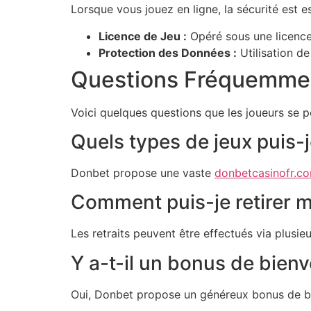
Lorsque vous jouez en ligne, la sécurité est e
Licence de Jeu :
Opéré sous une licence 
Protection des Données :
Utilisation d
Questions Fréquemme
Voici quelques questions que les joueurs se 
Quels types de jeux puis-
Donbet propose une vaste
donbetcasinofr.c
Comment puis-je retirer m
Les retraits peuvent être effectués via plusie
Y a-t-il un bonus de bien
Oui, Donbet propose un généreux bonus de bi