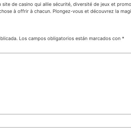
site de casino qui allie sécurité, diversité de jeux et pro
hose à offrir à chacun. Plongez-vous et découvrez la magie
blicada.
Los campos obligatorios están marcados con
*