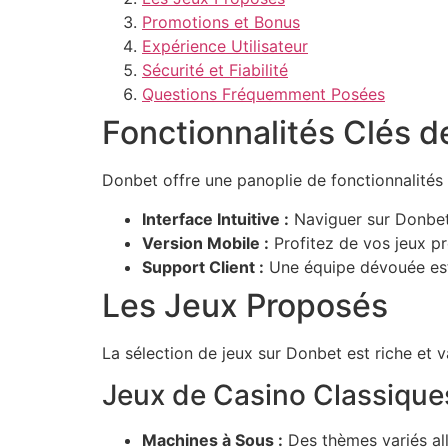
Promotions et Bonus
Expérience Utilisateur
Sécurité et Fiabilité
Questions Fréquemment Posées
Fonctionnalités Clés 
Donbet offre une panoplie de fonctionnalités 
Interface Intuitive :
Naviguer sur Donbet 
Version Mobile :
Profitez de vos jeux pr
Support Client :
Une équipe dévouée est 
Les Jeux Proposés
La sélection de jeux sur Donbet est riche et v
Jeux de Casino Classique
Machines à Sous :
Des thèmes variés al