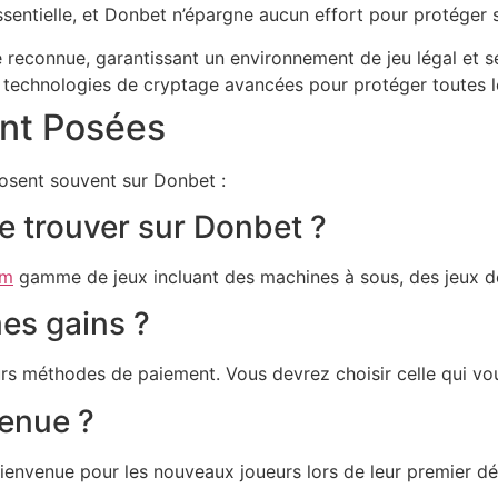
ssentielle, et Donbet n’épargne aucun effort pour protéger 
reconnue, garantissant un environnement de jeu légal et sé
e technologies de cryptage avancées pour protéger toutes le
nt Posées
posent souvent sur Donbet :
je trouver sur Donbet ?
om
gamme de jeux incluant des machines à sous, des jeux de 
es gains ?
urs méthodes de paiement. Vous devrez choisir celle qui vou
venue ?
envenue pour les nouveaux joueurs lors de leur premier dé