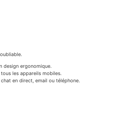
oubliable.
on design ergonomique.
tous les appareils mobiles.
hat en direct, email ou téléphone.