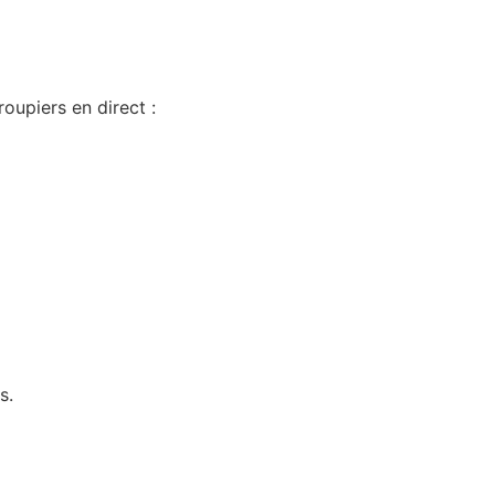
oupiers en direct :
s.