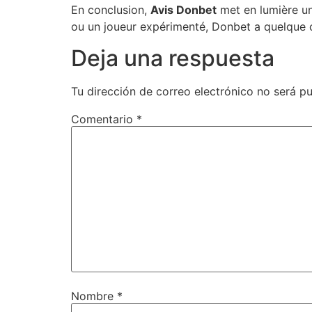
En conclusion,
Avis Donbet
met en lumière un 
ou un joueur expérimenté, Donbet a quelque c
Deja una respuesta
Tu dirección de correo electrónico no será pu
Comentario
*
Nombre
*