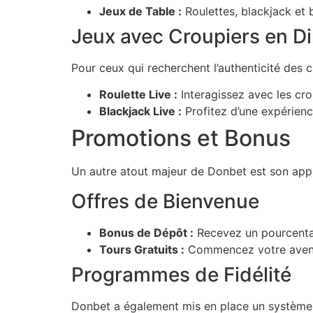
Jeux de Table :
Roulettes, blackjack et 
Jeux avec Croupiers en Di
Pour ceux qui recherchent l’authenticité des 
Roulette Live :
Interagissez avec les cro
Blackjack Live :
Profitez d’une expérien
Promotions et Bonus
Un autre atout majeur de Donbet est son ap
Offres de Bienvenue
Bonus de Dépôt :
Recevez un pourcentag
Tours Gratuits :
Commencez votre aventu
Programmes de Fidélité
Donbet a également mis en place un système d