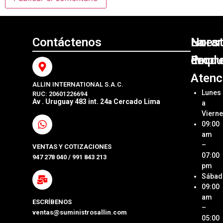
Contáctenos
Nuest
La
Horar
Produ
Empr
de
Atenc
ALLIN INTERNATIONAL S.A.C.
Sumini
Acerca
Lunes
RUC: 20601226694
Origin
Allin
Av . Uruguay 483 int. 24a Cercado Lima
a
Interna
Viern
Sumini
SAC
09:00
Compa
Ubica
am
Repue
Nuestr
–
VENTAS Y COTIZACIONES
Tienda
07:00
947 278 040 / 991 843 213
Impre
pm
Métod
Sábad
Laptop
de Pa
09:00
y Pcs
am
ESCRÍBENOS
Términ
–
ventas@suministrosallin.com
Monit
Condi
05:00