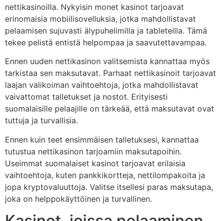
nettikasinoilla. Nykyisin monet kasinot tarjoavat
erinomaisia mobiilisovelluksia, jotka mahdollistavat
pelaamisen sujuvasti älypuhelimilla ja tableteilla. Tämä
tekee pelistä entistä helpompaa ja saavutettavampaa.
Ennen uuden nettikasinon valitsemista kannattaa myös
tarkistaa sen maksutavat. Parhaat nettikasinoit tarjoavat
laajan valikoiman vaihtoehtoja, jotka mahdollistavat
vaivattomat talletukset ja nostot. Erityisesti
suomalaisille pelaajille on tärkeää, että maksutavat ovat
tuttuja ja turvallisia.
Ennen kuin teet ensimmäisen talletuksesi, kannattaa
tutustua nettikasinon tarjoamiin maksutapoihin.
Useimmat suomalaiset kasinot tarjoavat erilaisia
vaihtoehtoja, kuten pankkikortteja, nettilompakoita ja
jopa kryptovaluuttoja. Valitse itsellesi paras maksutapa,
joka on helppokäyttöinen ja turvallinen.
Kasinot, joissa pelaaminen