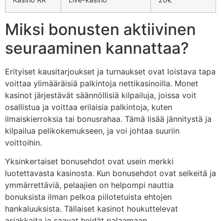
Miksi bonusten aktiivinen
seuraaminen kannattaa?
Erityiset kausitarjoukset ja turnaukset ovat loistava tapa
voittaa ylimääräisiä palkintoja nettikasinoilla. Monet
kasinot järjestävät säännöllisiä kilpailuja, joissa voit
osallistua ja voittaa erilaisia palkintoja, kuten
ilmaiskierroksia tai bonusrahaa. Tämä lisää jännitystä ja
kilpailua pelikokemukseen, ja voi johtaa suuriin
voittoihin.
Yksinkertaiset bonusehdot ovat usein merkki
luotettavasta kasinosta. Kun bonusehdot ovat selkeitä ja
ymmärrettäviä, pelaajien on helpompi nauttia
bonuksista ilman pelkoa piilotetuista ehtojen
hankaluuksista. Tällaiset kasinot houkuttelevat
asiakkaita ja saavat heidät palaamaan.