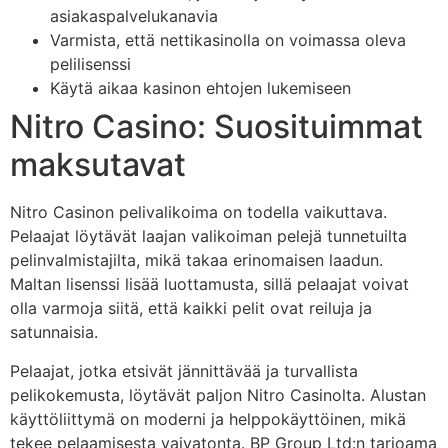
asiakaspalvelukanavia
Varmista, että nettikasinolla on voimassa oleva
pelilisenssi
Käytä aikaa kasinon ehtojen lukemiseen
Nitro Casino: Suosituimmat
maksutavat
Nitro Casinon pelivalikoima on todella vaikuttava.
Pelaajat löytävät laajan valikoiman pelejä tunnetuilta
pelinvalmistajilta, mikä takaa erinomaisen laadun.
Maltan lisenssi lisää luottamusta, sillä pelaajat voivat
olla varmoja siitä, että kaikki pelit ovat reiluja ja
satunnaisia.
Pelaajat, jotka etsivät jännittävää ja turvallista
pelikokemusta, löytävät paljon Nitro Casinolta. Alustan
käyttöliittymä on moderni ja helppokäyttöinen, mikä
tekee pelaamisesta vaivatonta. BP Group Ltd:n tarjoama