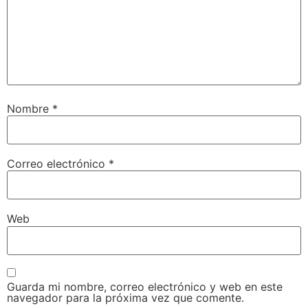
Nombre
*
Correo electrónico
*
Web
Guarda mi nombre, correo electrónico y web en este
navegador para la próxima vez que comente.