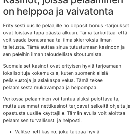
on helppoa ja vaivatonta
Erityisesti uusille pelaajille no deposit bonus -tarjoukset
ovat loistava tapa päästä alkuun. Tämä tarkoittaa, että
voit saada bonusrahaa tai ilmaiskierroksia ilman
talletusta. Tämä auttaa sinua tutustumaan kasinoon ja
sen peleihin ilman taloudellista sitoutumista.
Suomalaiset kasinot ovat erityisen hyviä tarjoamaan
lokalisoituja kokemuksia, kuten suomenkielisiä
pelisivustoja ja asiakaspalvelua. Tämä tekee
pelaamisesta mukavampaa ja helpompaa.
Verkossa pelaaminen voi tuntua aluksi pelottavalta,
mutta useimmat nettikasinot tarjoavat selkeitä ohjeita ja
opastusta uusille käyttäjille. Tämän avulla voit aloittaa
pelaamisen turvallisesti ja helposti.
Valitse nettikasino, joka tarjoaa hyviä