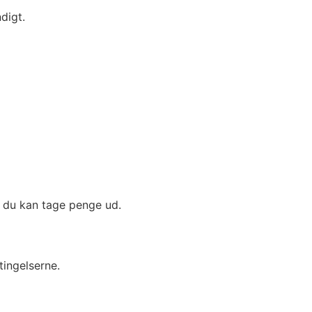
digt.
 du kan tage penge ud.
tingelserne.