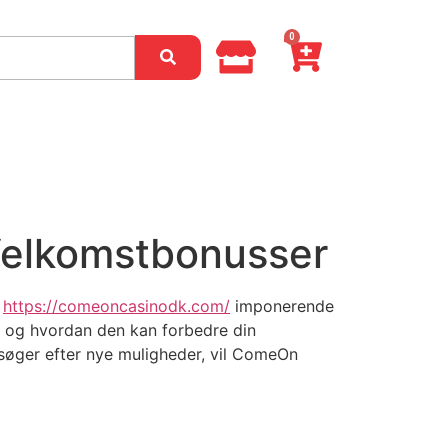
0
Velkomstbonusser
s
https://comeoncasinodk.com/
imponerende
 og hvordan den kan forbedre din
r søger efter nye muligheder, vil ComeOn