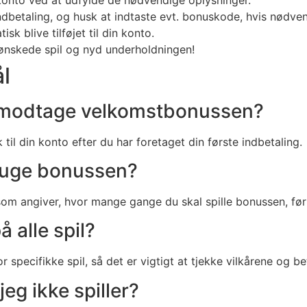
ndbetaling, og husk at indtaste evt. bonuskode, hvis nødven
sk blive tilføjet til din konto.
ønskede spil og nyd underholdningen!
l
at modtage velkomstbonussen?
il din konto efter du har foretaget din første indbetaling.
bruge bonussen?
m angiver, hvor mange gange du skal spille bonussen, før
 alle spil?
 specifikke spil, så det er vigtigt at tjekke vilkårene og be
eg ikke spiller?