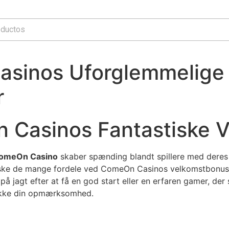
sinos Uforglemmelige
r
 Casinos Fantastiske 
omeOn Casino
skaber spænding blandt spillere med dere
forske de mange fordele ved ComeOn Casinos velkomstbonus
 på jagt efter at få en god start eller en erfaren gamer, de
række din opmærksomhed.