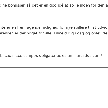
ine bonusser, så det er en god idé at spille inden for den 
er en fremragende mulighed for nye spillere til at udvide
encer, er der noget for alle. Tilmeld dig i dag og oplev 
blicada.
Los campos obligatorios están marcados con
*