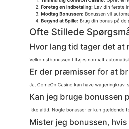
Foretag en Indbetaling:
Lav din første i
Modtag Bonussen:
Bonussen vil automati
Begynd at Spille:
Brug din bonus på de 
Ofte Stillede Spørgsmå
Hvor lang tid tager det 
Velkomstbonussen tilføjes normalt automatisk t
Er der præmisser for at 
Ja, ComeOn Casino kan have wageringkrav, so
Kan jeg bruge bonussen på
Ikke altid. Nogle bonusser er kun gældende for
Mister jeg bonussen, hvis j