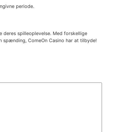
angivne periode.
 deres spilleoplevelse. Med forskellige
den spænding, ComeOn Casino har at tilbyde!