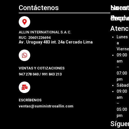
Contáctenos
Nuest
La
Horar
Produ
Empr
de
Atenc
ALLIN INTERNATIONAL S.A.C.
Sumini
Acerca
Lunes
RUC: 20601226694
Origin
Allin
Av . Uruguay 483 int. 24a Cercado Lima
a
Interna
Viern
Sumini
SAC
09:00
Compa
Ubica
am
Repue
Nuestr
–
VENTAS Y COTIZACIONES
Tienda
07:00
947 278 040 / 991 843 213
Impre
pm
Métod
Sábad
Laptop
de Pa
09:00
y Pcs
am
ESCRÍBENOS
Términ
–
ventas@suministrosallin.com
Monit
Condi
05:00
para P
pm
Políti
Sígue
Acces
de