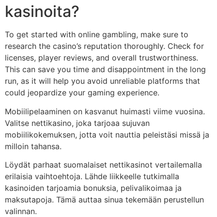
kasinoita?
To get started with online gambling, make sure to
research the casino’s reputation thoroughly. Check for
licenses, player reviews, and overall trustworthiness.
This can save you time and disappointment in the long
run, as it will help you avoid unreliable platforms that
could jeopardize your gaming experience.
Mobiilipelaaminen on kasvanut huimasti viime vuosina.
Valitse nettikasino, joka tarjoaa sujuvan
mobiilikokemuksen, jotta voit nauttia peleistäsi missä ja
milloin tahansa.
Löydät parhaat suomalaiset nettikasinot vertailemalla
erilaisia vaihtoehtoja. Lähde liikkeelle tutkimalla
kasinoiden tarjoamia bonuksia, pelivalikoimaa ja
maksutapoja. Tämä auttaa sinua tekemään perustellun
valinnan.