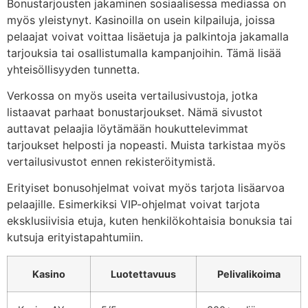
Bonustarjousten jakaminen sosiaalisessa mediassa on
myös yleistynyt. Kasinoilla on usein kilpailuja, joissa
pelaajat voivat voittaa lisäetuja ja palkintoja jakamalla
tarjouksia tai osallistumalla kampanjoihin. Tämä lisää
yhteisöllisyyden tunnetta.
Verkossa on myös useita vertailusivustoja, jotka
listaavat parhaat bonustarjoukset. Nämä sivustot
auttavat pelaajia löytämään houkuttelevimmat
tarjoukset helposti ja nopeasti. Muista tarkistaa myös
vertailusivustot ennen rekisteröitymistä.
Erityiset bonusohjelmat voivat myös tarjota lisäarvoa
pelaajille. Esimerkiksi VIP-ohjelmat voivat tarjota
eksklusiivisia etuja, kuten henkilökohtaisia bonuksia tai
kutsuja erityistapahtumiin.
Kasino
Luotettavuus
Pelivalikoima