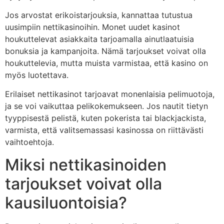
Jos arvostat erikoistarjouksia, kannattaa tutustua
uusimpiin nettikasinoihin. Monet uudet kasinot
houkuttelevat asiakkaita tarjoamalla ainutlaatuisia
bonuksia ja kampanjoita. Nämä tarjoukset voivat olla
houkuttelevia, mutta muista varmistaa, että kasino on
myös luotettava.
Erilaiset nettikasinot tarjoavat monenlaisia pelimuotoja,
ja se voi vaikuttaa pelikokemukseen. Jos nautit tietyn
tyyppisestä pelistä, kuten pokerista tai blackjackista,
varmista, että valitsemassasi kasinossa on riittävästi
vaihtoehtoja.
Miksi nettikasinoiden
tarjoukset voivat olla
kausiluontoisia?