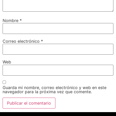
Nombre
*
Correo electrónico
*
Web
Guarda mi nombre, correo electrónico y web en este
navegador para la próxima vez que comente.