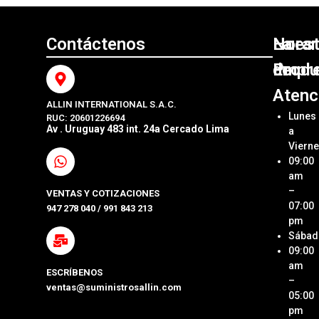
Contáctenos
Nuest
La
Horar
Produ
Empr
de
Atenc
ALLIN INTERNATIONAL S.A.C.
Sumini
Acerca
Lunes
RUC: 20601226694
Origin
Allin
Av . Uruguay 483 int. 24a Cercado Lima
a
Interna
Viern
Sumini
SAC
09:00
Compa
Ubica
am
Repue
Nuestr
–
VENTAS Y COTIZACIONES
Tienda
07:00
947 278 040 / 991 843 213
Impre
pm
Métod
Sábad
Laptop
de Pa
09:00
y Pcs
am
ESCRÍBENOS
Términ
–
ventas@suministrosallin.com
Monit
Condi
05:00
para P
pm
Políti