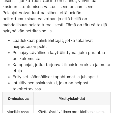
Lisenssi, jonka Tuohi Casino on saanut, vahvistaa
kasinon sitoutumisen vastuulliseen pelaamiseen.
Pelaajat voivat luottaa siihen, että heidän
pelitottumuksiaan valvotaan ja että heillä on
mahdollisuus pelata turvallisesti. Tämä on tärkeä tekijä
nykypäivän nettikasinoilla.
Laadukkaat pelinkehittäjät, jotka takaavat
huipputason pelit.
Pelaajaystävällinen käyttöliittymä, joka parantaa
pelikokemusta.
Kampanjat, jotka tarjoavat ilmaiskierroksia ja muita
etuja.
Erityiset säännölliset tapahtumat ja juhlapelit.
Intuitiivinen asiakastuki, joka on helposti
tavoitettavissa.
Ominaisuus
Yksityiskohdat
Monikielisyys
Käyttäjäystävällinen monikielinen alusta.