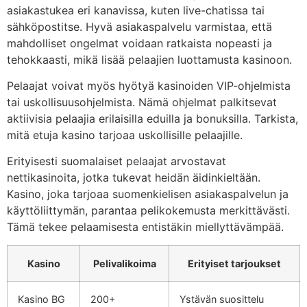
asiakastukea eri kanavissa, kuten live-chatissa tai
sähköpostitse. Hyvä asiakaspalvelu varmistaa, että
mahdolliset ongelmat voidaan ratkaista nopeasti ja
tehokkaasti, mikä lisää pelaajien luottamusta kasinoon.
Pelaajat voivat myös hyötyä kasinoiden VIP-ohjelmista
tai uskollisuusohjelmista. Nämä ohjelmat palkitsevat
aktiivisia pelaajia erilaisilla eduilla ja bonuksilla. Tarkista,
mitä etuja kasino tarjoaa uskollisille pelaajille.
Erityisesti suomalaiset pelaajat arvostavat
nettikasinoita, jotka tukevat heidän äidinkieltään.
Kasino, joka tarjoaa suomenkielisen asiakaspalvelun ja
käyttöliittymän, parantaa pelikokemusta merkittävästi.
Tämä tekee pelaamisesta entistäkin miellyttävämpää.
Kasino
Pelivalikoima
Erityiset tarjoukset
Kasino BG
200+
Ystävän suosittelu