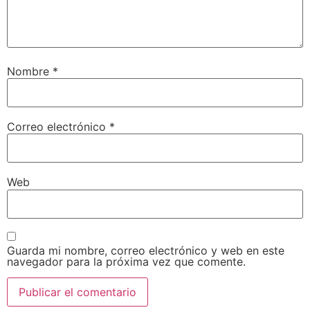
Nombre
*
Correo electrónico
*
Web
Guarda mi nombre, correo electrónico y web en este
navegador para la próxima vez que comente.